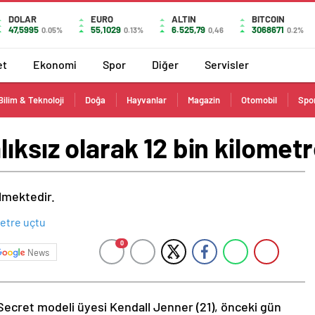
DOLAR
EURO
ALTIN
BITCOIN
47,5995
55,1029
6.525,79
3068671
0.05%
0.13%
0,46
0.2%
et
Ekonomi
Spor
Diğer
Servisler
Bilim & Teknoloji
Doğa
Hayvanlar
Magazin
Otomobil
Spo
lıksız olarak 12 bin kilomet
ilmektedir.
0
News
Secret modeli üyesi Kendall Jenner (21), önceki gün