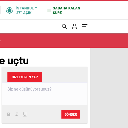
SABAHA KALAN
İSTANBUL
SÜRE
27°
AÇIK
r
re uçtu
HIZLI YORUM YAP
GÖNDER