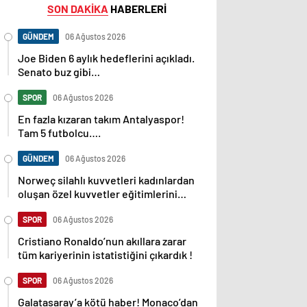
SON DAKİKA
HABERLERİ
GÜNDEM
06 Ağustos 2026
Joe Biden 6 aylık hedeflerini açıkladı.
Senato buz gibi…
SPOR
06 Ağustos 2026
En fazla kızaran takım Antalyaspor!
Tam 5 futbolcu….
GÜNDEM
06 Ağustos 2026
Norweç silahlı kuvvetleri kadınlardan
oluşan özel kuvvetler eğitimlerini
başlattı.
SPOR
06 Ağustos 2026
Cristiano Ronaldo’nun akıllara zarar
tüm kariyerinin istatistiğini çıkardık !
SPOR
06 Ağustos 2026
Galatasaray’a kötü haber! Monaco’dan