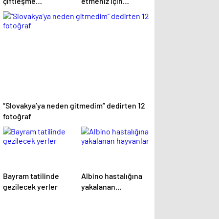
çiftleşme
etmeniz için
biçimlerini National
gereken 25 sebep
Geographic
görüntüledi.
“Slovakya’ya neden gitmedim” dedirten 12
fotoğraf
Bayram tatilinde
Albino hastalığına
gezilecek yerler
yakalanan
hayvanlar