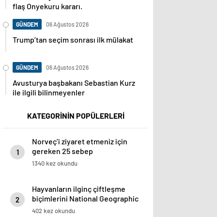
flaş Onyekuru kararı.
GÜNDEM
06 Ağustos 2026
Trump’tan seçim sonrası ilk mülakat
GÜNDEM
06 Ağustos 2026
Avusturya başbakanı Sebastian Kurz
ile ilgili bilinmeyenler
KATEGORİNİN POPÜLERLERİ
Norveç’i ziyaret etmeniz için
gereken 25 sebep
1
1340 kez okundu
Hayvanların ilginç çiftleşme
biçimlerini National Geographic
2
görüntüledi.
402 kez okundu