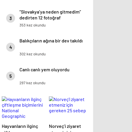
“Slovakya’ya neden gitmedim”
dedirten 12 fotoğraf
3
353 kez okundu
Balıkçıların ağına bir dev takıldı
4
302 kez okundu
Canlı canlı yem oluyordu
5
297 kez okundu
Hayvanların ilginç
Norveç’i ziyaret