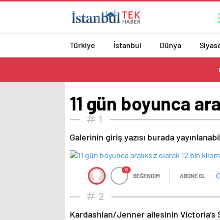
Türkiye
İstanbul
Dünya
Siyas
11 gün boyunca ara
1
Galerinin giriş yazısı burada yayınlanab
0
BEĞENDİM
ABONE OL
2
Kardashian/Jenner ailesinin Victoria’s 