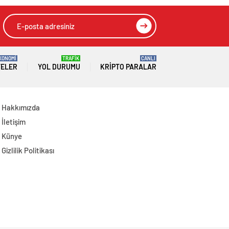
Aileden Tepki
KONOMİ
TRAFİK
CANLI
TELER
YOL DURUMU
KRIPTO PARALAR
Hakkımızda
İletişim
Künye
Gizlilik Politikası