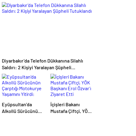
Olaya Müdahale Etti
Örgütüne
Operasyon: 12
Şüpheli Gözaltında
Diyarbakır’da Telefon Dükkanına Silahlı
Saldırı: 2 Kişiyi Yaralayan Şüpheli
Tutuklandı
Eyüpsultan’da
İçişleri Bakanı
Alkollü Sürücünün
Mustafa Çiftçi, YÖK
Çarptığı Motokurye
Başkanı Erol Özvar’ı
Yaşamını Yitirdi:
Ziyaret Etti
Sanığın Tahliyesine