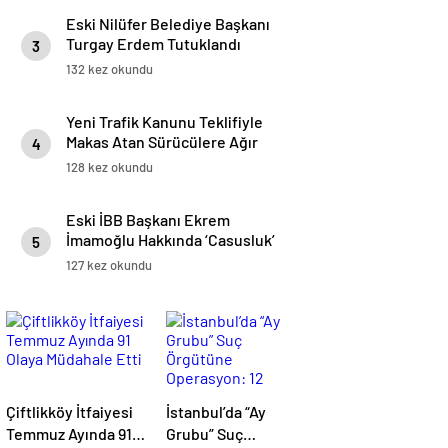
Eski Nilüfer Belediye Başkanı
Turgay Erdem Tutuklandı
3
132 kez okundu
Yeni Trafik Kanunu Teklifiyle
Makas Atan Sürücülere Ağır
4
Yaptırımlar Geliyor
128 kez okundu
Eski İBB Başkanı Ekrem
İmamoğlu Hakkında ‘Casusluk’
5
Soruşturması
127 kez okundu
Çiftlikköy İtfaiyesi
İstanbul’da “Ay
Temmuz Ayında 91
Grubu” Suç