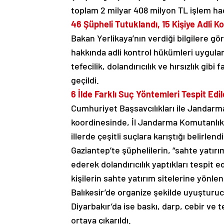
toplam 2 milyar 408 milyon TL işlem ha
46 Şüpheli Tutuklandı, 15 Kişiye Adli Ko
Bakan Yerlikaya’nın verdiği bilgilere gö
hakkında adli kontrol hükümleri uygulan
tefecilik, dolandırıcılık ve hırsızlık gi
geçildi.
6 İlde Farklı Suç Yöntemleri Tespit Edil
Cumhuriyet Başsavcılıkları ile Jandarm
koordinesinde, İl Jandarma Komutanlıkl
illerde çeşitli suçlara karıştığı belirlendi
Gaziantep’te şüphelilerin, “sahte yatırı
ederek dolandırıcılık yaptıkları tespit 
kişilerin sahte yatırım sitelerine yönlen
Balıkesir’de organize şekilde uyuşturucu
Diyarbakır’da ise baskı, darp, cebir ve te
ortaya çıkarıldı.