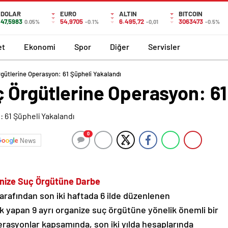
DOLAR
EURO
ALTIN
BITCOIN
47,5983
54,9705
6.495,72
3063473
0.05%
-0.1%
-0,01
-0.5%
et
Ekonomi
Spor
Diğer
Servisler
rgütlerine Operasyon: 61 Şüpheli Yakalandı
ç Örgütlerine Operasyon: 61
0
News
ganize Suç Örgütüne Darbe
tarafından son iki haftada 6 ilde düzenlenen
lik yapan 9 ayrı organize suç örgütüne yönelik önemli bir
perasyonlar kapsamında, son iki yılda hesaplarında