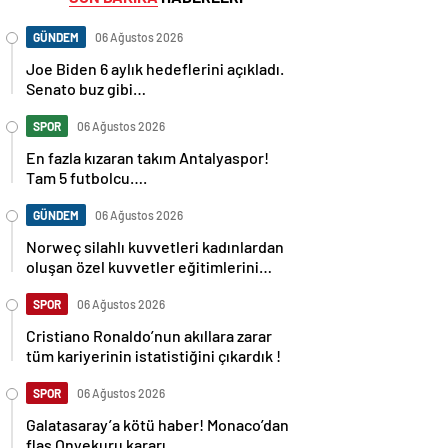
GÜNDEM
06 Ağustos 2026
Joe Biden 6 aylık hedeflerini açıkladı.
Senato buz gibi…
SPOR
06 Ağustos 2026
En fazla kızaran takım Antalyaspor!
Tam 5 futbolcu….
GÜNDEM
06 Ağustos 2026
Norweç silahlı kuvvetleri kadınlardan
oluşan özel kuvvetler eğitimlerini
başlattı.
SPOR
06 Ağustos 2026
Cristiano Ronaldo’nun akıllara zarar
tüm kariyerinin istatistiğini çıkardık !
SPOR
06 Ağustos 2026
Galatasaray’a kötü haber! Monaco’dan
flaş Onyekuru kararı.