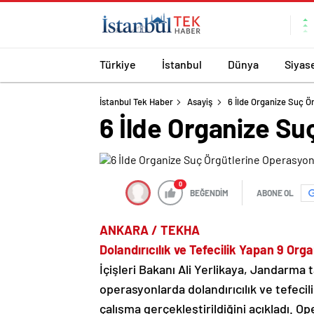
Türkiye
İstanbul
Dünya
Siyas
İstanbul Tek Haber
Asayiş
6 İlde Organize Suç Ö
6 İlde Organize Su
0
BEĞENDİM
ABONE OL
ANKARA / TEKHA
Dolandırıcılık ve Tefecilik Yapan 9 Or
İçişleri Bakanı Ali Yerlikaya, Jandarma 
operasyonlarda dolandırıcılık ve tefeci
çalışma gerçekleştirildiğini açıkladı. O