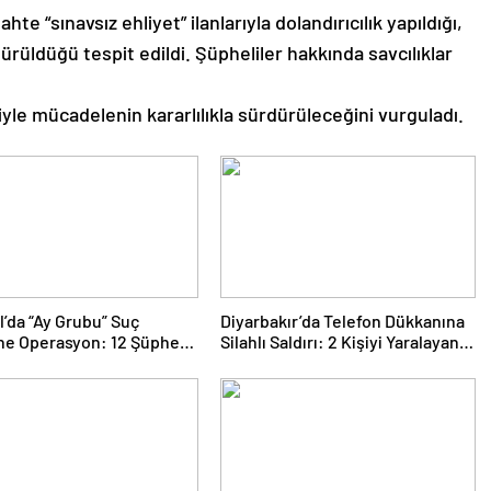
 “sınavsız ehliyet” ilanlarıyla dolandırıcılık yapıldığı,
rdürüldüğü tespit edildi. Şüpheliler hakkında savcılıklar
riyle mücadelenin kararlılıkla sürdürüleceğini vurguladı.
l’da “Ay Grubu” Suç
Diyarbakır’da Telefon Dükkanına
e Operasyon: 12 Şüpheli
Silahlı Saldırı: 2 Kişiyi Yaralayan
nda
Şüpheli Tutuklandı