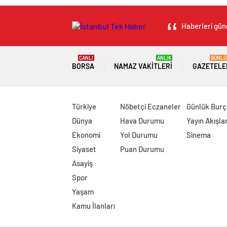
Haberleri günc
CANLI
ANLIK
GÜNLÜ
BORSA
NAMAZ VAKITLERI
GAZETELE
Türkiye
Nöbetçi Eczaneler
Günlük Burç
Dünya
Hava Durumu
Yayın Akışlar
Ekonomi
Yol Durumu
Sinema
Siyaset
Puan Durumu
Asayiş
Spor
Yaşam
Kamu İlanları