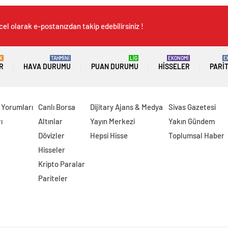
el olarak e-postanızdan takip edebilirsiniz !
K
TAHMİNİ
LİG
EKONOMİ
E
R
HAVA DURUMU
PUAN DURUMU
HISSELER
PARI
 Yorumları
Canlı Borsa
Dijitary Ajans & Medya
Sivas Gazetesi
ı
Altınlar
Yayın Merkezi
Yakın Gündem
Dövizler
Hepsi Hisse
Toplumsal Haber
Hisseler
Kripto Paralar
Pariteler