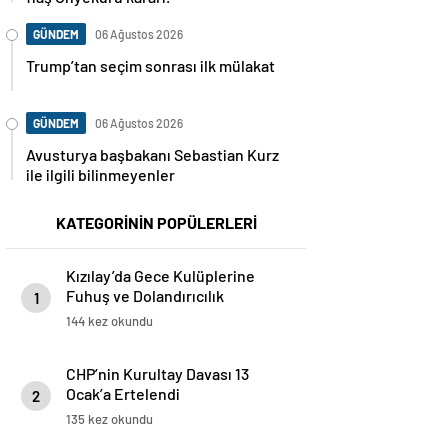
GÜNDEM
06 Ağustos 2026
Trump’tan seçim sonrası ilk mülakat
GÜNDEM
06 Ağustos 2026
Avusturya başbakanı Sebastian Kurz
ile ilgili bilinmeyenler
KATEGORİNİN POPÜLERLERİ
Kızılay’da Gece Kulüplerine
Fuhuş ve Dolandırıcılık
1
Operasyonu: 11 Gözaltı, 4 İş Yeri
144 kez okundu
Mühürlendi
CHP’nin Kurultay Davası 13
Ocak’a Ertelendi
2
135 kez okundu