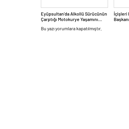
Eyüpsultan’da Alkollü Sürücünün
İçişler
Çarptığı Motokurye Yaşamını
Başkanı
Yitirdi: Sanığın Tahliyesine
Bu yazı yorumlara kapatılmıştır.
Aileden Tepki