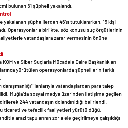
cmi bulunan 61 şüpheli yakalandı.
ntrol
re yakalanan şüphelilerden 46’sı tutuklanırken, 15 kişi
dı. Operasyonlarla birlikte, söz konusu suç örgütlerinin
bi faaliyetlerle vatandaşlara zarar vermesinin önüne
di
a KOM ve Siber Suçlarla Mücadele Daire Başkanlıkları
arınca yürütülen operasyonlarda şüphelilerin farklı
.
m danışmanlığı” ilanlarıyla vatandaşlardan para talep
edildi. Muğla’da sosyal medya üzerinden iletişime geçilen
dirilerek 244 vatandaşın dolandırıldığı belirlendi.
 ticareti ve tefecilik faaliyetleri yürütüldüğü,
hditle arazi tapularının zorla ele geçirilmeye çalışıldığı