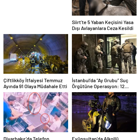
Siirt’te 5 Yaban Keçisini Yasa
Dışı Avlayanlara Ceza Kesildi
Çiftlikköy İtfaiyesi Temmuz
İstanbul’da “Ay Grubu” Suç
Ayında 91 Olaya Müdahale Etti
Örgütüne Operasyon: 12
Şüpheli Gözaltında
Diyarbakır’da Telefon
Eyüpsultan’da Alkollü