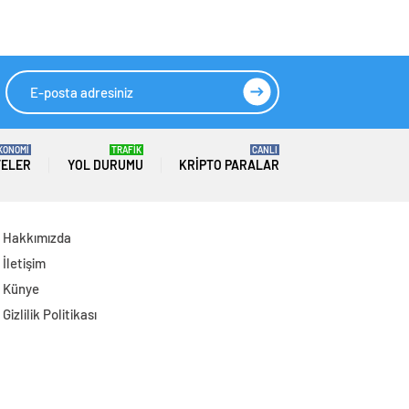
Sonuçlarını Açıkladı
Açıkladı: İhracatta
Tüm Zamanların
Temmuz Rekoru
KONOMİ
TRAFİK
CANLI
TELER
YOL DURUMU
KRIPTO PARALAR
Hakkımızda
İletişim
Künye
Gizlilik Politikası