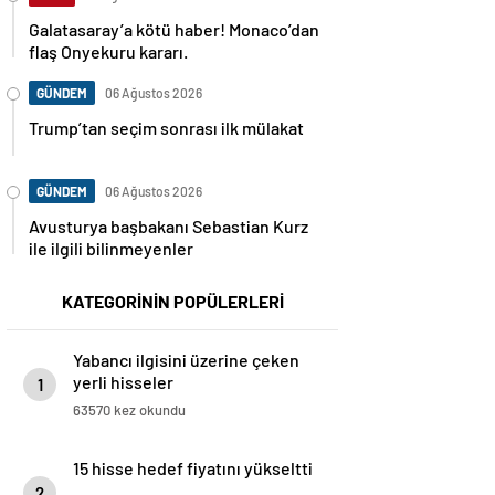
Galatasaray’a kötü haber! Monaco’dan
flaş Onyekuru kararı.
GÜNDEM
06 Ağustos 2026
Trump’tan seçim sonrası ilk mülakat
GÜNDEM
06 Ağustos 2026
Avusturya başbakanı Sebastian Kurz
ile ilgili bilinmeyenler
KATEGORİNİN POPÜLERLERİ
Yabancı ilgisini üzerine çeken
yerli hisseler
1
63570 kez okundu
15 hisse hedef fiyatını yükseltti
2