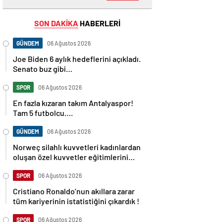
SON DAKİKA
HABERLERİ
GÜNDEM
06 Ağustos 2026
Joe Biden 6 aylık hedeflerini açıkladı.
Senato buz gibi…
SPOR
06 Ağustos 2026
En fazla kızaran takım Antalyaspor!
Tam 5 futbolcu….
GÜNDEM
06 Ağustos 2026
Norweç silahlı kuvvetleri kadınlardan
oluşan özel kuvvetler eğitimlerini
başlattı.
SPOR
06 Ağustos 2026
Cristiano Ronaldo’nun akıllara zarar
tüm kariyerinin istatistiğini çıkardık !
SPOR
06 Ağustos 2026