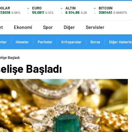
DOLAR
EURO
ALTIN
BITCOIN
7,6018
55,0811
6.514,86
3081451
0.06%
0.12%
0,29
0.98807%
et
Ekonomi
Spor
Diğer
Servisler
ınlar
Hisseler
Pariteler
Kritoparalar
Borsa
Diğer Haberle
elişe Başladı
selişe Başladı