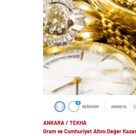
0
BEĞENDİM
ABONE OL
ANKARA / TEKHA
Gram ve Cumhuriyet Altını Değer Kaza