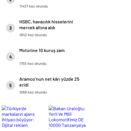
11427 kez okundu
HSBC, havacılık hisselerini
mercek altına aldı
3
1842 kez okundu
Motorine 10 kuruş zam
4
1755 kez okundu
Aramco’nun net kârı yüzde 25
eridi
5
1668 kez okundu