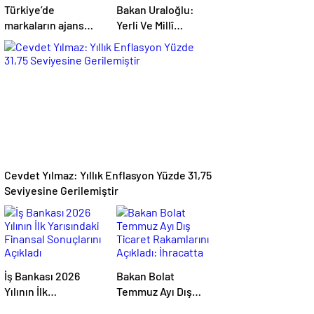
Türkiye’de
Bakan Uraloğlu:
markaların ajans
Yerli Ve Millî
ihtiyacı büyüyor:
Lokomotifimiz DE
Dijital reklam
10000 Tanzanya’ya
yatırımları 158
İhraç Edildi
milyar TL’yi aştı
Cevdet Yılmaz: Yıllık Enflasyon Yüzde 31,75
Seviyesine Gerilemiştir
İş Bankası 2026
Bakan Bolat
Yılının İlk
Temmuz Ayı Dış
Yarısındaki Finansal
Ticaret Rakamlarını