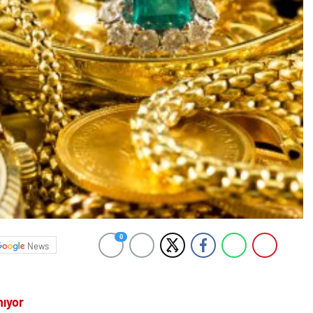
0
News
nıyor