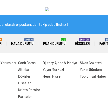
el olarak e-postanızdan takip edebilirsiniz !
K
TAHMİNİ
LİG
EKONOMİ
E
R
HAVA DURUMU
PUAN DURUMU
HISSELER
PARI
 Yorumları
Canlı Borsa
Dijitary Ajans & Medya
Sivas Gazetesi
ı
Altınlar
Yayın Merkezi
Yakın Gündem
Dövizler
Hepsi Hisse
Toplumsal Haber
Hisseler
Kripto Paralar
Pariteler