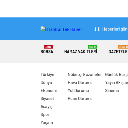
Haberleri günc
CANLI
ANLIK
GÜNLÜ
BORSA
NAMAZ VAKITLERI
GAZETELE
Türkiye
Nöbetçi Eczaneler
Günlük Burç
Dünya
Hava Durumu
Yayın Akışlar
Ekonomi
Yol Durumu
Sinema
Siyaset
Puan Durumu
Asayiş
Spor
Yaşam