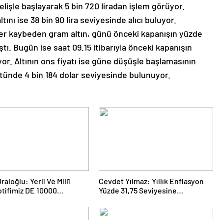
elişle başlayarak 5 bin 720 liradan işlem görüyor.
tını ise 38 bin 90 lira seviyesinde alıcı buluyor.
ğer kaybeden gram altın, günü önceki kapanışın yüzde
ştı. Bugün ise saat 09.15 itibarıyla önceki kapanışın
or. Altının ons fiyatı ise güne düşüşle başlamasının
tünde 4 bin 184 dolar seviyesinde bulunuyor.
aloğlu: Yerli Ve Millî
Cevdet Yılmaz: Yıllık Enflasyon
tifimiz DE 10000
Yüzde 31,75 Seviyesine
a’ya İhraç Edildi
Gerilemiştir