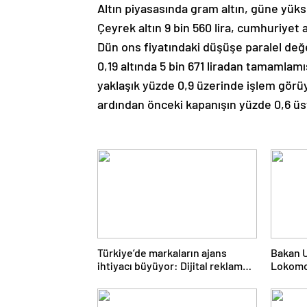
Altın piyasasında gram altın, güne yüks
Çeyrek altın 9 bin 560 lira, cumhuriyet al
Dün ons fiyatındaki düşüşe paralel de
0,19 altında 5 bin 671 liradan tamamlamı
yaklaşık yüzde 0,9 üzerinde işlem görüy
ardından önceki kapanışın yüzde 0,6 üs
Türkiye’de markaların ajans
Bakan Ur
ihtiyacı büyüyor: Dijital reklam
Lokomo
yatırımları 158 milyar TL’yi aştı
Tanzany