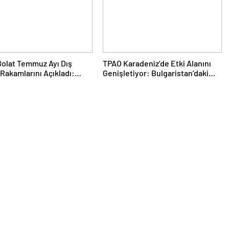
olat Temmuz Ayı Dış
TPAO Karadeniz’de Etki Alanını
 Rakamlarını Açıkladı:
Genişletiyor: Bulgaristan’daki
ta Tüm Zamanların
Sahaya Yüzde 33 Ortaklık
 Rekoru