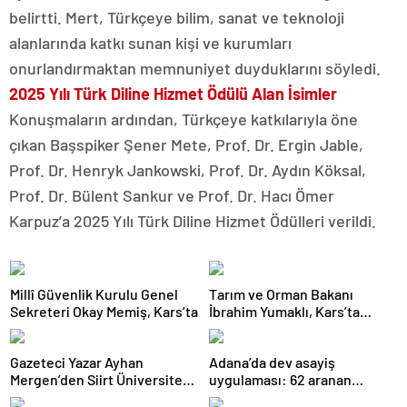
belirtti. Mert, Türkçeye bilim, sanat ve teknoloji
alanlarında katkı sunan kişi ve kurumları
onurlandırmaktan memnuniyet duyduklarını söyledi.
2025 Yılı Türk Diline Hizmet Ödülü Alan İsimler
Konuşmaların ardından, Türkçeye katkılarıyla öne
çıkan Başspiker Şener Mete, Prof. Dr. Ergin Jable,
Prof. Dr. Henryk Jankowski, Prof. Dr. Aydın Köksal,
Prof. Dr. Bülent Sankur ve Prof. Dr. Hacı Ömer
Karpuz’a 2025 Yılı Türk Diline Hizmet Ödülleri verildi.
Millî Güvenlik Kurulu Genel
Tarım ve Orman Bakanı
Sekreteri Okay Memiş, Kars’ta
İbrahim Yumaklı, Kars’ta
Esnafla Buluştu
Gazeteci Yazar Ayhan
Adana’da dev asayiş
Mergen’den Siirt Üniversitesi
uygulaması: 62 aranan
Rektörü Prof. Dr. Nihat
şüpheli yakalandı