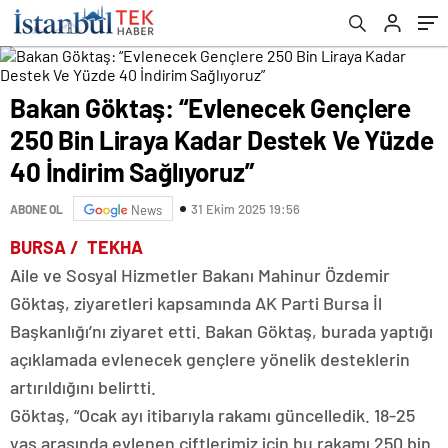
Sağlıyoruz”
Bakan Göktaş: “Evlenecek Gençlere
250 Bin Liraya Kadar Destek Ve Yüzde
40 İndirim Sağlıyoruz”
31 Ekim 2025 19:56
ABONE OL
News
BURSA / TEKHA
Aile ve Sosyal Hizmetler Bakanı Mahinur Özdemir
Göktaş, ziyaretleri kapsamında AK Parti Bursa İl
Başkanlığı’nı ziyaret etti. Bakan Göktaş, burada yaptığı
açıklamada evlenecek gençlere yönelik desteklerin
artırıldığını belirtti.
Göktaş, “Ocak ayı itibarıyla rakamı güncelledik. 18-25
yaş arasında evlenen çiftlerimiz için bu rakamı 250 bin