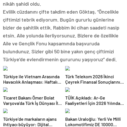
nikâh şahidi oldu.
Evlilik cüzdanını çifte takdim eden Göktaş, “Öncelikle
çiftimizi tebrik ediyorum. Bugün gururlu günlerine
bizler de şahitlik ettik. Rabbim iki cihan saadeti nasip
etsin. Aile yolunda ilerliyorsunuz. Bizlere de özellikle
Aile ve Gençlik Fonu kapsamında başvuruda
bulundunuz. Sizler gibi 50 bine yakın genç çiftimizi
Türkiye’de evlendirmenin gururunu yaşıyoruz” dedi.
Türkiye ile Vietnam Arasında
Türk Telekom 2026 İkinci
Havacılık Anlaşması: Haftalık
Çeyrek Finansal Sonuçlarını
Sefer Sayısı 42’ye Yükseldi
Açıkladı: Yarı Yıl Geliri 142
Milyar TL’yi Aştı
Ticaret Bakanı Ömer Bolat
TÜİK Açıkladı: Ar-Ge
Varşova’da Türk İş Dünyası İle
Faaliyetleri İçin 2026 Yılında
Buluştu: Ticaret Hacmi 12,5
308 Milyar Lira Tahsis Edildi
Milyar Dolara Ulaştı
Türkiye’de markaların ajans
Bakan Uraloğlu: Yerli Ve Millî
ihtiyacı büyüyor: Dijital
Lokomotifimiz DE 10000