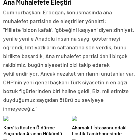
Ana Muhalefete Eleştiri
Cumhurbaşkanı Erdoğan, konuşmasında ana
muhalefet partisine de eleştiriler yöneltti:
“Millete ‘bidon kafalı’, ‘göbeğini kaşıyan’ diyen zihniyet,
yenile yenile Anadolu insanına saygı göstermeyi
öğrendi. İmtiyazlıların saltanatına son verdik, bunu
birlikte başardık. Ana muhalefet partisi dahil birçok
rakibimiz, bugün siyasetini bizi takip ederek
şekillendiriyor. Ancak nezaket sınırlarını unutanlar var.
CHP’nin yeni genel başkanı Türk siyasetinin en ağzı
bozuk figürlerinden biri haline geldi. Biz, milletimize
duyduğumuz saygıdan ötürü bu seviyeye
inmeyeceğiz.”
Kars’ta Kasten Öldürme
Akaryakıt İstasyonundaki
Suçundan Aranan Hükümlü
Lastik Tamirhanesinde
JASAT Operasyonuyla
Yangın Çıktı