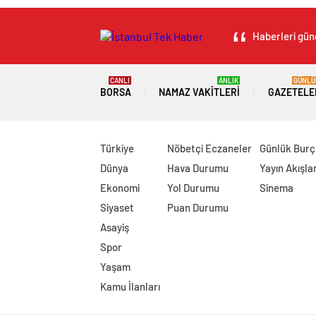
Haberleri günc
CANLI
ANLIK
GÜNLÜ
BORSA
NAMAZ VAKITLERI
GAZETELE
Türkiye
Nöbetçi Eczaneler
Günlük Burç
Dünya
Hava Durumu
Yayın Akışlar
Ekonomi
Yol Durumu
Sinema
Siyaset
Puan Durumu
Asayiş
Spor
Yaşam
Kamu İlanları