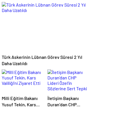
İstemiyorum”
Anlaşma: İşbirliği
Güçleniyor
Türk Askerinin Lübnan Görev Süresi 2 Yıl
Daha Uzatıldı
Milli Eğitim Bakanı
İletişim Başkanı
Yusuf Tekin, Kars
Duran’dan CHP
Valiliği’ni Ziyaret
Lideri Özel’in
Etti
Sözlerine Sert Tepki