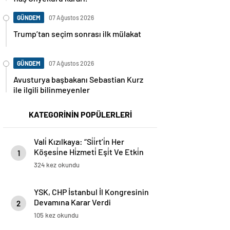
GÜNDEM
07 Ağustos 2026
Trump’tan seçim sonrası ilk mülakat
GÜNDEM
07 Ağustos 2026
Avusturya başbakanı Sebastian Kurz
ile ilgili bilinmeyenler
KATEGORİNİN POPÜLERLERİ
Vali̇ Kızılkaya: “Si̇i̇rt’i̇n Her
Köşesi̇ne Hi̇zmeti̇ Eşi̇t Ve Etki̇n
1
Şeki̇lde Ulaştıracağiz”
324 kez okundu
YSK, CHP İstanbul İl Kongresinin
Devamına Karar Verdi
2
105 kez okundu