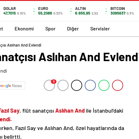
DOLAR
EURO
ALTIN
BITCOIN
47,7015
55,2086
6.655,95
3095637
0.15%
0.33%
2,52
0.3%
et
Ekonomi
Spor
Diğer
Servisler
tçısı Aslıhan And Evlendi
Sanatçısı Aslıhan And Evlend
0
News
Fazıl Say
, flüt sanatçısı
Aslıhan And
ile İstanbul’daki
endi.
lırken, Fazıl Say ve Aslıhan And, özel hayatlarında da
ı belirtti.