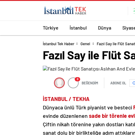
Türkiye
İstanbul
Dünya
Siyas
İstanbul Tek Haber
Genel
Fazıl Say ile Flüt Sana
Fazıl Say ile Flüt 
0
BEĞENDİM
ABONE OL
İSTANBUL / TEKHA
Dünyaca ünlü Türk piyanist ve besteci
evinde düzenlenen
sade bir törenle evl
Çiftin nikah törenine yakın dostları katı
sanat dolu bir birlikteliğe adım attıkların