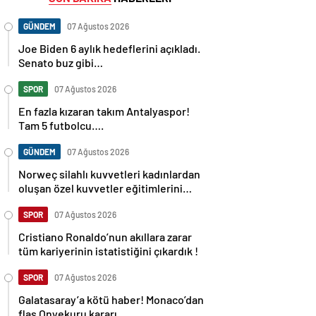
GÜNDEM
07 Ağustos 2026
Joe Biden 6 aylık hedeflerini açıkladı.
Senato buz gibi…
SPOR
07 Ağustos 2026
En fazla kızaran takım Antalyaspor!
Tam 5 futbolcu….
GÜNDEM
07 Ağustos 2026
Norweç silahlı kuvvetleri kadınlardan
oluşan özel kuvvetler eğitimlerini
başlattı.
SPOR
07 Ağustos 2026
Cristiano Ronaldo’nun akıllara zarar
tüm kariyerinin istatistiğini çıkardık !
SPOR
07 Ağustos 2026
Galatasaray’a kötü haber! Monaco’dan
flaş Onyekuru kararı.