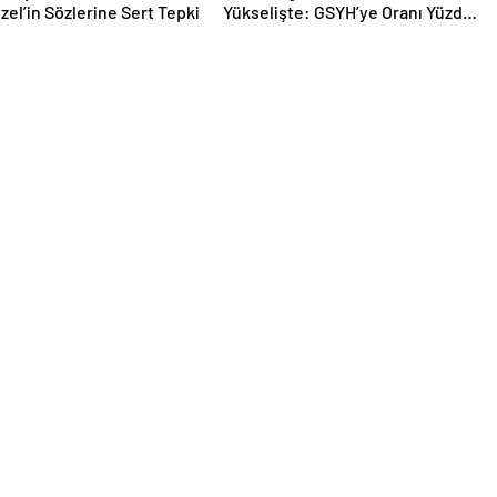
Özel’in Sözlerine Sert Tepki
Yükselişte: GSYH’ye Oranı Yüzde
88,2’ye Ulaştı