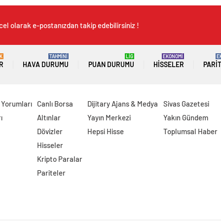
el olarak e-postanızdan takip edebilirsiniz !
K
TAHMİNİ
LİG
EKONOMİ
E
R
HAVA DURUMU
PUAN DURUMU
HISSELER
PARI
 Yorumları
Canlı Borsa
Dijitary Ajans & Medya
Sivas Gazetesi
ı
Altınlar
Yayın Merkezi
Yakın Gündem
Dövizler
Hepsi Hisse
Toplumsal Haber
Hisseler
Kripto Paralar
Pariteler