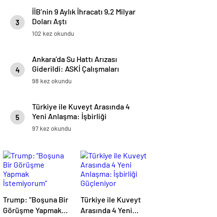
İİB’nin 9 Aylık İhracatı 9,2 Milyar
Doları Aştı
3
102 kez okundu
Ankara’da Su Hattı Arızası
Giderildi: ASKİ Çalışmaları
4
Tamamlandı
98 kez okundu
Türkiye ile Kuveyt Arasında 4
Yeni Anlaşma: İşbirliği
5
Güçleniyor
97 kez okundu
Trump: “Boşuna Bir
Türkiye ile Kuveyt
Görüşme Yapmak
Arasında 4 Yeni