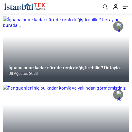
İguanalar ne kadar sürede renk değiştirebilir ? Detaylar
burada…
09 Ağustos 2026