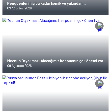
Penguenleri hiç bu kadar komik ve yakından
görmemiştiniz
09 Ağustos 2026
Mecnun Otyakmaz: Alacağımız her puanın çok önemi var
09 Ağustos 2026