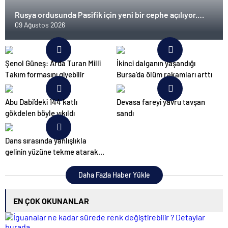
Rusya ordusunda Pasifik için yeni bir cephe açılıyor.
Çin’in ilk tepkisi!
09 Ağustos 2026
Şenol Güneş: Arda Turan Milli
İkinci dalganın yaşandığı
Takım formasını giyebilir
Bursa’da ölüm rakamları arttı
Abu Dabi’deki 144 katlı
Devasa fareyi yavru tavşan
gökdelen böyle yıkıldı
sandı
Dans sırasında yanlışlıkla
gelinin yüzüne tekme atarak
düğünü mahvetti
Daha Fazla Haber Yükle
EN ÇOK OKUNANLAR