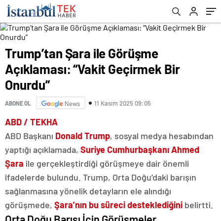
Trump’tan Şara ile Görüşme
Açıklaması: “Vakit Geçirmek Bir
Onurdu”
11 Kasım 2025 09:05
ABONE OL
News
ABD / TEKHA
ABD Başkanı
Donald Trump
, sosyal medya hesabından
yaptığı açıklamada,
Suriye Cumhurbaşkanı Ahmed
Şara
ile gerçekleştirdiği görüşmeye dair önemli
ifadelerde bulundu. Trump, Orta Doğu’daki barışın
sağlanmasına yönelik detayların ele alındığı
görüşmede,
Şara’nın bu süreci desteklediğini
belirtti.
Orta Doğu Barışı İçin Görüşmeler