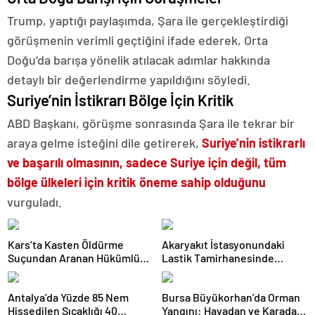
Trump, yaptığı paylaşımda, Şara ile gerçekleştirdiği
görüşmenin verimli geçtiğini ifade ederek, Orta
Doğu’da barışa yönelik atılacak adımlar hakkında
detaylı bir değerlendirme yapıldığını söyledi.
Suriye’nin İstikrarı Bölge İçin Kritik
ABD Başkanı, görüşme sonrasında Şara ile tekrar bir
araya gelme isteğini dile getirerek,
Suriye’nin istikrarlı
ve başarılı olmasının, sadece Suriye için değil, tüm
bölge ülkeleri için kritik öneme sahip olduğunu
vurguladı.
Kars’ta Kasten Öldürme
Akaryakıt İstasyonundaki
Suçundan Aranan Hükümlü
Lastik Tamirhanesinde
JASAT Operasyonuyla
Yangın Çıktı
Yakalandı
Antalya’da Yüzde 85 Nem
Bursa Büyükorhan’da Orman
Hissedilen Sıcaklığı 40
Yangını: Havadan ve Karadan