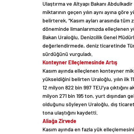
Ulaştırma ve Altyapı Bakanı Abdulkadir
miktarının geçen yılın aynı ayına göre y
belirterek, “Kasım ayları arasında tüm
döneminde limanlarımızda elleçlenen yük
Bakan Uraloğlu, Denizcilik Genel Müdürlü
değerlendirmede, deniz ticaretinde Türk
sürdüğünü vurguladı.
Konteyner Elleçlemesinde Artış
Kasım ayında elleçlenen konteyner mikta
yükseldiğini belirten Uraloğlu, yılın ilk
12 milyon 822 bin 997 TEU’ya çıktığını a
milyon 271 bin 195 ton, yurt dışından ge
olduğunu söyleyen Uraloğlu, dış ticaret
tona ulaştığını kaydetti.
Aliağa Zirvede
Kasım ayında en fazla yük elleçlemesini