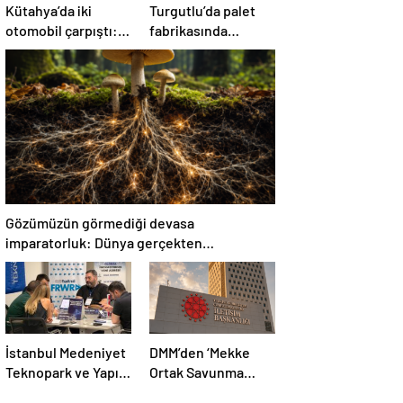
Kütahya’da iki
Turgutlu’da palet
otomobil çarpıştı: 1
fabrikasında
ölü, 1 yaralı
yangın: Ekipler
müdahale etti
Gözümüzün görmediği devasa
imparatorluk: Dünya gerçekten
mantarların mı?
İstanbul Medeniyet
DMM’den ‘Mekke
Teknopark ve Yapı
Ortak Savunma
Kredi FRWRD’den
Anlaşması’