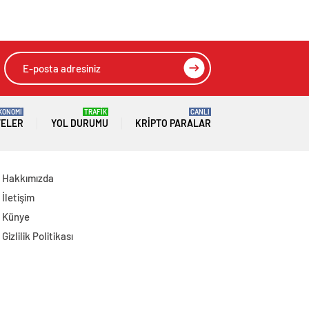
açık inovasyon
iddialarına
buluşması
yalanlama
KONOMİ
TRAFİK
CANLI
TELER
YOL DURUMU
KRIPTO PARALAR
Hakkımızda
İletişim
Künye
Gizlilik Politikası