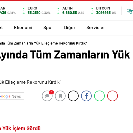
LAR
EURO
ALTIN
BITCOIN
7436
55,2510
6.660,55
3096965
0.18%
0.32%
2,59
0%
et
Ekonomi
Spor
Diğer
Servisler
ında Tüm Zamanların Yük Elleçleme Rekorunu Kırdık”
Ayında Tüm Zamanların Yük
0
News
 Yük İşlem Gördü