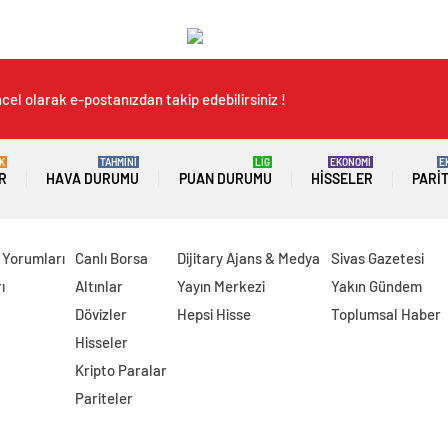
cel olarak e-postanızdan takip edebilirsiniz !
K
TAHMİNİ
LİG
EKONOMİ
E
R
HAVA DURUMU
PUAN DURUMU
HISSELER
PARI
 Yorumları
Canlı Borsa
Dijitary Ajans & Medya
Sivas Gazetesi
ı
Altınlar
Yayın Merkezi
Yakın Gündem
Dövizler
Hepsi Hisse
Toplumsal Haber
Hisseler
Kripto Paralar
Pariteler