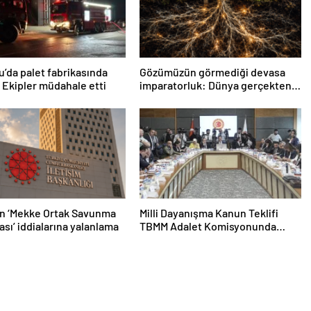
u’da palet fabrikasında
Gözümüzün görmediği devasa
 Ekipler müdahale etti
imparatorluk: Dünya gerçekten
mantarların mı?
n ‘Mekke Ortak Savunma
Milli Dayanışma Kanun Teklifi
sı’ iddialarına yalanlama
TBMM Adalet Komisyonunda
kabul edildi