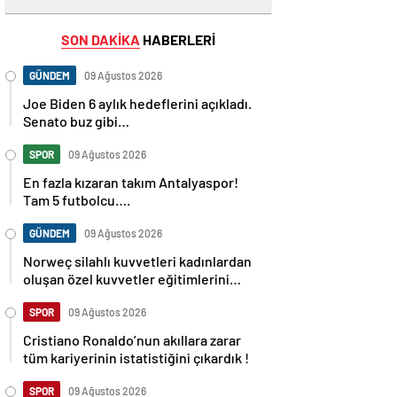
SON DAKİKA
HABERLERİ
GÜNDEM
09 Ağustos 2026
Joe Biden 6 aylık hedeflerini açıkladı.
Senato buz gibi…
SPOR
09 Ağustos 2026
En fazla kızaran takım Antalyaspor!
Tam 5 futbolcu….
GÜNDEM
09 Ağustos 2026
Norweç silahlı kuvvetleri kadınlardan
oluşan özel kuvvetler eğitimlerini
başlattı.
SPOR
09 Ağustos 2026
Cristiano Ronaldo’nun akıllara zarar
tüm kariyerinin istatistiğini çıkardık !
SPOR
09 Ağustos 2026