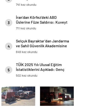
741 kez okundu
İran’dan Körfez’deki ABD
Üslerine Füze Saldırısı: Kuveyt
3
Ve Katar Alarmda
711 kez okundu
Selçuk Bayraktar’dan Jandarma
ve Sahil Güvenlik Akademisine
4
Anlamlı AKINCI Hediyesi
649 kez okundu
TÜİK 2025 Yılı Ulusal Eğitim
İstatistiklerini Açıkladı: Genç
5
Nüfusta Yükseköğretim Mezun
502 kez okundu
Oranı Yüzde 45,6 Oldu