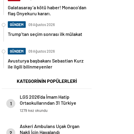
Galatasaray’a kötü haber! Monaco’dan
flaş Onyekuru kararı.
GÜNDEM
09 Ağustos 2026
Trump’tan seçim sonrası ilk mülakat
GÜNDEM
09 Ağustos 2026
Avusturya başbakanı Sebastian Kurz
ile ilgili bilinmeyenler
KATEGORİNİN POPÜLERLERİ
LGS 2026’da İmam Hatip
Ortaokullarından 31 Türkiye
1
Birincisi
1279 kez okundu
Askeri Ambulans Uçak Organ
Nakli İçin Havalandı
2