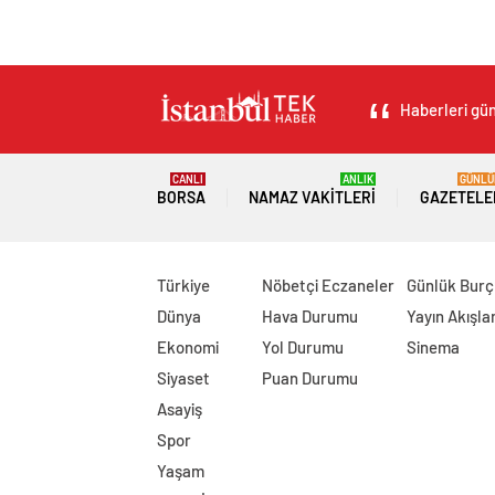
Haberleri gün
CANLI
ANLIK
GÜNLÜ
BORSA
NAMAZ VAKITLERI
GAZETELE
Türkiye
Nöbetçi Eczaneler
Günlük Burç
Dünya
Hava Durumu
Yayın Akışlar
Ekonomi
Yol Durumu
Sinema
Siyaset
Puan Durumu
Asayiş
Spor
Yaşam