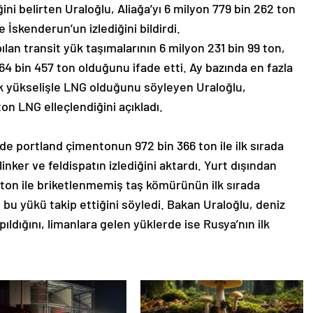
ğini belirten Uraloğlu, Aliağa’yı 6 milyon 779 bin 262 ton
e İskenderun’un izlediğini bildirdi.
lan transit yük taşımalarının 6 milyon 231 bin 99 ton,
64 bin 457 ton olduğunu ifade etti. Ay bazında en fazla
k yükselişle LNG olduğunu söyleyen Uraloğlu,
on LNG elleçlendiğini açıkladı.
de portland çimentonun 972 bin 366 ton ile ilk sırada
linker ve feldispatın izlediğini aktardı. Yurt dışından
 ton ile briketlenmemiş taş kömürünün ilk sırada
u yükü takip ettiğini söyledi. Bakan Uraloğlu, deniz
ıldığını, limanlara gelen yüklerde ise Rusya’nın ilk