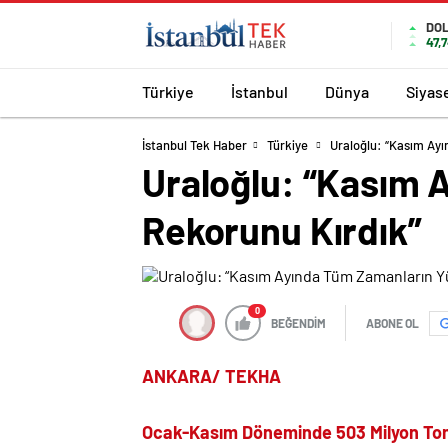
DO
47,
Türkiye
İstanbul
Dünya
Siyas
İstanbul Tek Haber
Türkiye
Uraloğlu: “Kasım Ay
Uraloğlu: “Kasım 
Rekorunu Kırdık”
0
BEĞENDİM
ABONE OL
ANKARA/ TEKHA
Ocak-Kasım Döneminde 503 Milyon Ton