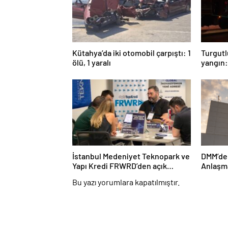
Kütahya’da iki otomobil çarpıştı: 1
Turgutl
ölü, 1 yaralı
yangın:
İstanbul Medeniyet Teknopark ve
DMM’de
Yapı Kredi FRWRD’den açık
Anlaşma
inovasyon buluşması
Bu yazı yorumlara kapatılmıştır.