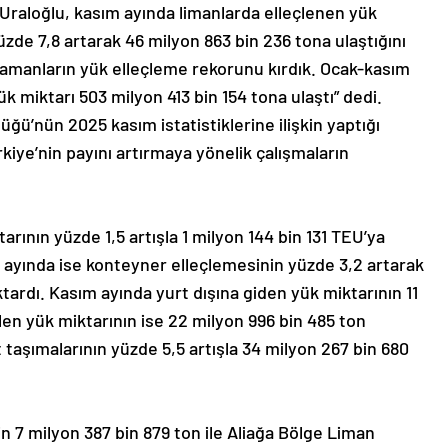
 Uraloğlu, kasım ayında limanlarda elleçlenen yük
üzde 7,8 artarak 46 milyon 863 bin 236 tona ulaştığını
 zamanların yük elleçleme rekorunu kırdık. Ocak-kasım
 miktarı 503 milyon 413 bin 154 tona ulaştı” dedi.
ğü’nün 2025 kasım istatistiklerine ilişkin yaptığı
iye’nin payını artırmaya yönelik çalışmaların
rının yüzde 1,5 artışla 1 milyon 144 bin 131 TEU’ya
 11 ayında ise konteyner elleçlemesinin yüzde 3,2 artarak
ktardı. Kasım ayında yurt dışına giden yük miktarının 11
len yük miktarının ise 22 milyon 996 bin 485 ton
 taşımalarının yüzde 5,5 artışla 34 milyon 267 bin 680
n 7 milyon 387 bin 879 ton ile Aliağa Bölge Liman