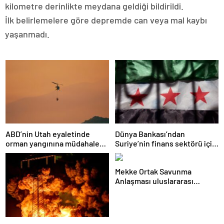
kilometre derinlikte meydana geldiği bildirildi.
İlk belirlemelere göre depremde can veya mal kaybı
yaşanmadı.
ABD’nin Utah eyaletinde
Dünya Bankası’ndan
orman yangınına müdahale
Suriye’nin finans sektörü için
eden helikopter düştü
100 milyon dolarlık hibe
Mekke Ortak Savunma
Anlaşması uluslararası
basında geniş yankı uyandırdı