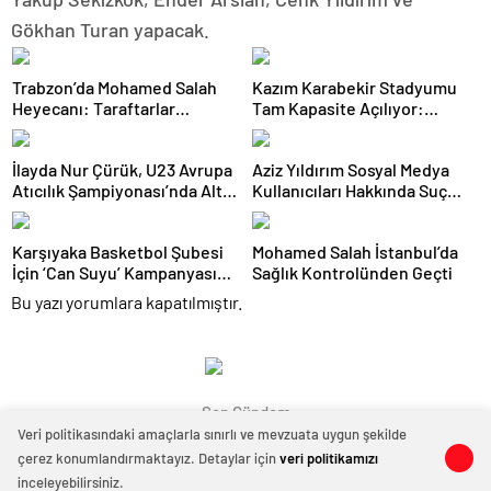
Gökhan Turan yapacak.
Trabzon’da Mohamed Salah
Kazım Karabekir Stadyumu
Heyecanı: Taraftarlar
Tam Kapasite Açılıyor:
Mağazalara Akın Etti
Erzurumspor’un İlk Konuğu
Galatasaray
İlayda Nur Çürük, U23 Avrupa
Aziz Yıldırım Sosyal Medya
Atıcılık Şampiyonası’nda Altın
Kullanıcıları Hakkında Suç
Madalya Kazandı
Duyurusunda Bulundu
Karşıyaka Basketbol Şubesi
Mohamed Salah İstanbul’da
İçin ‘Can Suyu’ Kampanyası
Sağlık Kontrolünden Geçti
Başlatıldı: İlk Destek
Bu yazı yorumlara kapatılmıştır.
Folkart’tan
Son Gündem
Veri politikasındaki amaçlarla sınırlı ve mevzuata uygun şekilde
çerez konumlandırmaktayız. Detaylar için
veri politikamızı
0
0
inceleyebilirsiniz.