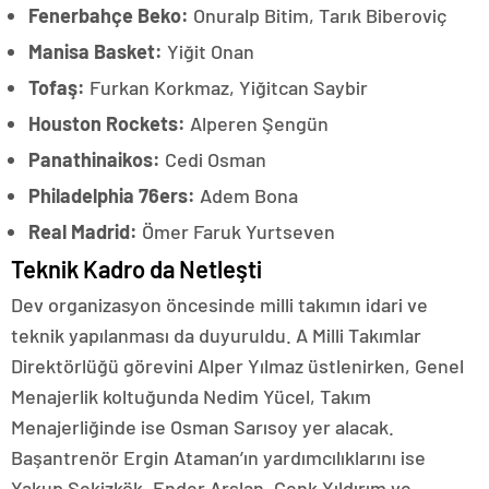
Fenerbahçe Beko:
Onuralp Bitim, Tarık Biberoviç
Manisa Basket:
Yiğit Onan
Tofaş:
Furkan Korkmaz, Yiğitcan Saybir
Houston Rockets:
Alperen Şengün
Panathinaikos:
Cedi Osman
Philadelphia 76ers:
Adem Bona
Real Madrid:
Ömer Faruk Yurtseven
Teknik Kadro da Netleşti
Dev organizasyon öncesinde milli takımın idari ve
teknik yapılanması da duyuruldu. A Milli Takımlar
Direktörlüğü görevini Alper Yılmaz üstlenirken, Genel
Menajerlik koltuğunda Nedim Yücel, Takım
Menajerliğinde ise Osman Sarısoy yer alacak.
Başantrenör Ergin Ataman’ın yardımcılıklarını ise
Yakup Sekizkök, Ender Arslan, Cenk Yıldırım ve