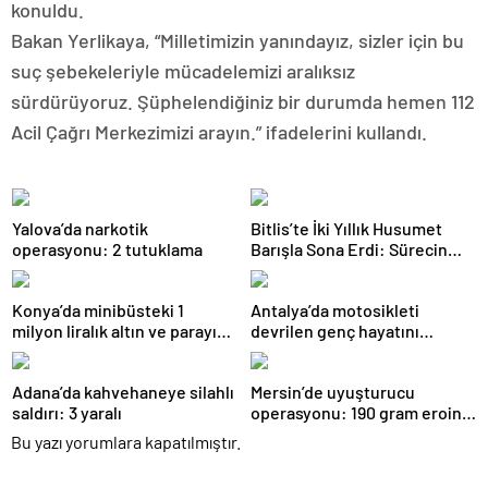
konuldu.
Bakan Yerlikaya, “Milletimizin yanındayız, sizler için bu
suç şebekeleriyle mücadelemizi aralıksız
sürdürüyoruz. Şüphelendiğiniz bir durumda hemen 112
Acil Çağrı Merkezimizi arayın.” ifadelerini kullandı.
Yalova’da narkotik
Bitlis’te İki Yıllık Husumet
operasyonu: 2 tutuklama
Barışla Sona Erdi: Sürecin
Başrolünde Atmanega Aşireti
Lideri Hasan Açık Vardı
Konya’da minibüsteki 1
Antalya’da motosikleti
milyon liralık altın ve parayı
devrilen genç hayatını
çalan 5 şüpheli 3 ilde
kaybetti
yakalandı
Adana’da kahvehaneye silahlı
Mersin’de uyuşturucu
saldırı: 3 yaralı
operasyonu: 190 gram eroin
ele geçirildi, 1 gözaltı
Bu yazı yorumlara kapatılmıştır.