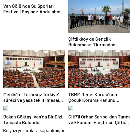
Van Gölü’nde Su Sporları
Festivali Başladı: Abdulahat
Arvas’tan “Terörsüz Türkiye”
Vurgusu
Çiftlikköy’de Gençlik
Buluşması: “Durmadan,
Yorulmadan Halkımızla İç İçe
Çalışacağız”
Meclis’te ‘Terörsüz Türkiye’
TBMM Genel Kurulu’nda
süreci ve yasa teklifi mesaisi:
Çocuk Koruma Kanunu
Partilerden çarpıcı
teklifinde yeni maddeler
açıklamalar
kabul edildi
Bakan Göktaş, Van’da Bir Dizi
CHP’li Orhan Sarıbal’dan Tarım
Temasta Bulundu
ve Ekonomi Eleştirisi: Çiftçi
Kaderiyle Baş Başa Kaldı
Bu yazı yorumlara kapatılmıştır.