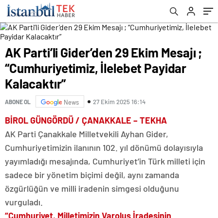
Kalacaktır”
AK Parti’li Gider’den 29 Ekim Mesajı ;
“Cumhuriyetimiz, İlelebet Payidar
Kalacaktır”
27 Ekim 2025 16:14
ABONE OL
News
BİROL GÜNGÖRDÜ / ÇANAKKALE – TEKHA
AK Parti Çanakkale Milletvekili Ayhan Gider,
Cumhuriyetimizin ilanının 102. yıl dönümü dolayısıyla
yayımladığı mesajında, Cumhuriyet’in Türk milleti için
sadece bir yönetim biçimi değil, aynı zamanda
özgürlüğün ve milli iradenin simgesi olduğunu
vurguladı.
“Cumhuriyet, Milletimizin Varoluş İradesinin