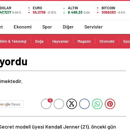
DOLAR
EURO
ALTIN
BITCOIN
47,7217
55,0736
6.495,33
3068283
0.04%
-0.15%
0,04
-0.5%
et
Ekonomi
Spor
Diğer
Servisler
Bilim & Teknoloji
Doğa
Hayvanlar
Magazin
Otomobil
Spo
uyordu
ilmektedir.
0
News
Secret modeli üyesi Kendall Jenner (21), önceki gün