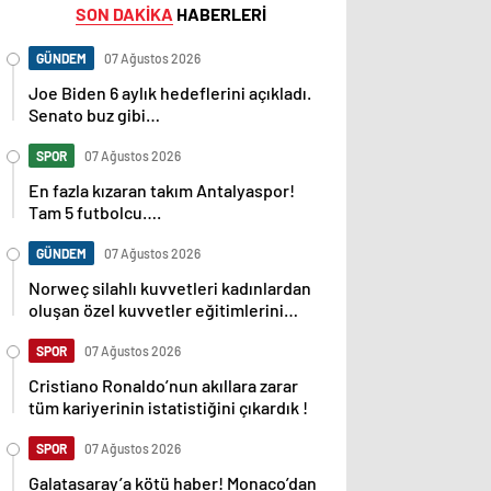
SON DAKİKA
HABERLERİ
GÜNDEM
07 Ağustos 2026
Joe Biden 6 aylık hedeflerini açıkladı.
Senato buz gibi…
SPOR
07 Ağustos 2026
En fazla kızaran takım Antalyaspor!
Tam 5 futbolcu….
GÜNDEM
07 Ağustos 2026
Norweç silahlı kuvvetleri kadınlardan
oluşan özel kuvvetler eğitimlerini
başlattı.
SPOR
07 Ağustos 2026
Cristiano Ronaldo’nun akıllara zarar
tüm kariyerinin istatistiğini çıkardık !
SPOR
07 Ağustos 2026
Galatasaray’a kötü haber! Monaco’dan