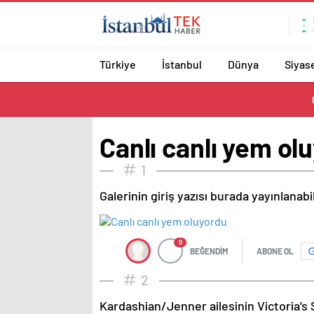
Türkiye
İstanbul
Dünya
Siyas
Canlı canlı yem ol
1
Galerinin giriş yazısı burada yayınlanab
0
BEĞENDİM
ABONE OL
2
Kardashian/Jenner ailesinin Victoria’s 