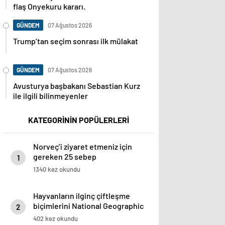
flaş Onyekuru kararı.
GÜNDEM
07 Ağustos 2026
Trump’tan seçim sonrası ilk mülakat
GÜNDEM
07 Ağustos 2026
Avusturya başbakanı Sebastian Kurz
ile ilgili bilinmeyenler
KATEGORİNİN POPÜLERLERİ
Norveç’i ziyaret etmeniz için
gereken 25 sebep
1
1340 kez okundu
Hayvanların ilginç çiftleşme
biçimlerini National Geographic
2
görüntüledi.
402 kez okundu