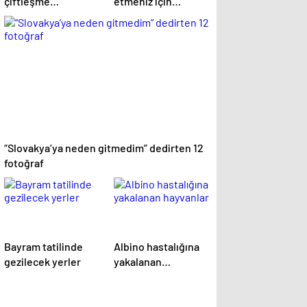
çiftleşme
etmeniz için
biçimlerini National
gereken 25 sebep
Geographic
görüntüledi.
“Slovakya’ya neden gitmedim” dedirten 12
fotoğraf
Bayram tatilinde
Albino hastalığına
gezilecek yerler
yakalanan
hayvanlar