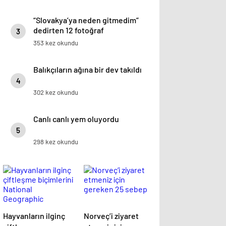
“Slovakya’ya neden gitmedim”
dedirten 12 fotoğraf
3
353 kez okundu
Balıkçıların ağına bir dev takıldı
4
302 kez okundu
Canlı canlı yem oluyordu
5
298 kez okundu
Hayvanların ilginç
Norveç’i ziyaret