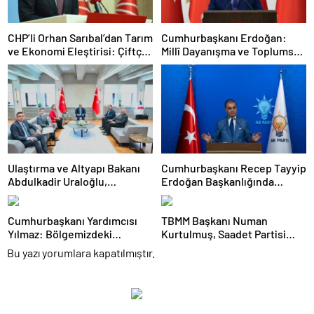
CHP’li Orhan Sarıbal’dan Tarım
Cumhurbaşkanı Erdoğan:
ve Ekonomi Eleştirisi: Çiftçi
Millî Dayanışma ve Toplumsal
Kaderiyle Baş Başa Kaldı
Bütünleşmenin
Güçlendirilmesine Dair Kanun
Teklifi Gazi Meclisimizin
Takdirine Sunuldu
Ulaştırma ve Altyapı Bakanı
Cumhurbaşkanı Recep Tayyip
Abdulkadir Uraloğlu,
Erdoğan Başkanlığında
Afyonkarahisar Belediye
Toplanan AK Parti MKYK’da
Başkanlarıyla Bir Araya Geldi
Gündem “Terörsüz Türkiye”
Cumhurbaşkanı Yardımcısı
TBMM Başkanı Numan
Süreci Oldu
Yılmaz: Bölgemizdeki
Kurtulmuş, Saadet Partisi
Emperyalist Tuzakları Boşa
Genel Başkanı Mahmut
Bu yazı yorumlara kapatılmıştır.
Çıkarmaya Devam Edeceğiz
Arıkan’ı Kabul Etti