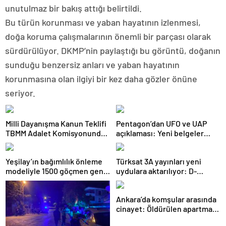
unutulmaz bir bakış attığı belirtildi.
Bu türün korunması ve yaban hayatının izlenmesi,
doğa koruma çalışmalarının önemli bir parçası olarak
sürdürülüyor. DKMP’nin paylaştığı bu görüntü, doğanın
sunduğu benzersiz anları ve yaban hayatının
korunmasına olan ilgiyi bir kez daha gözler önüne
seriyor.
Milli Dayanışma Kanun Teklifi
Pentagon’dan UFO ve UAP
TBMM Adalet Komisyonunda
açıklaması: Yeni belgeler
kabul edildi
kamuoyuyla paylaşıldı
Yeşilay’ın bağımlılık önleme
Türksat 3A yayınları yeni
modeliyle 1500 göçmen genç
uydulara aktarılıyor: D-
güvenli geleceğe hazırlandı
Smart’tan kritik uyarı
Ankara’da komşular arasında
cinayet: Öldürülen apartman
yöneticisi son yolculuğuna