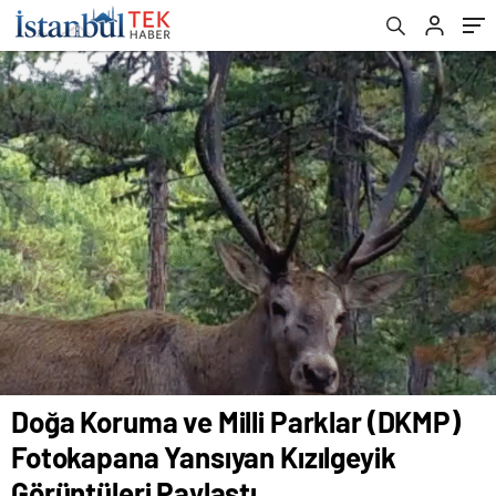
Paylaştı
Doğa Koruma ve Milli Parklar (DKMP)
Fotokapana Yansıyan Kızılgeyik
Görüntüleri Paylaştı