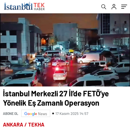
İstanbul Merkezli 27 İl’de FETÖ’ye
Yönelik Eş Zamanlı Operasyon
17 Kasım 2025 14:57
ABONE OL
News
ANKARA / TEKHA