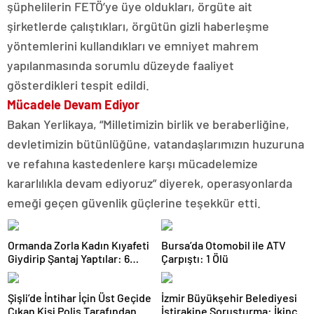
şüphelilerin FETÖ’ye üye oldukları, örgüte ait
şirketlerde çalıştıkları, örgütün gizli haberleşme
yöntemlerini kullandıkları ve emniyet mahrem
yapılanmasında sorumlu düzeyde faaliyet
gösterdikleri tespit edildi.
Mücadele Devam Ediyor
Bakan Yerlikaya, “Milletimizin birlik ve beraberliğine,
devletimizin bütünlüğüne, vatandaşlarımızın huzuruna
ve refahına kastedenlere karşı mücadelemize
kararlılıkla devam ediyoruz” diyerek, operasyonlarda
emeği geçen güvenlik güçlerine teşekkür etti.
Ormanda Zorla Kadın Kıyafeti
Bursa’da Otomobil ile ATV
Giydirip Şantaj Yaptılar: 6
Çarpıştı: 1 Ölü
Gözaltı
Şişli’de İntihar İçin Üst Geçide
İzmir Büyükşehir Belediyesi
Çıkan Kişi Polis Tarafından
İştirakine Soruşturma: İkinci