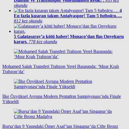
Diabate’ye Trabzonspor yönetiminden kesik! .
933 kez
okundu
4
En fazla kızaran takım Antalyaspor! Tam 5 futbolcu….
812 kez okundu
5
Galatasaray’a kötü haber! Monaco’dan flaş Onyekuru
kararı.
778 kez okundu
Mohamed Salah Transferi Trabzon Yerel Basınında: ‘Mısır Kralı
Trabzon’da’
İlke Özyüksel Avrupa Modern Pentatlon Şampiyonası’nda Finale
Yükseldi
Bursa’dan 9 Yaşındaki Ömer Asaf’tan Singapur’da Çifte Bronz