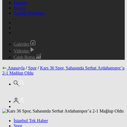
İletişim
Künye
Gizlilik Politikası
Galeriler
Videolar
Canlı Borsa
Anasayfa
/
Spor
/
Kars 36 Spor, Sahasında Serhat Ardahanspor’a
2-1 Mağlup Oldu
İstanbul Tek Haber
Spor