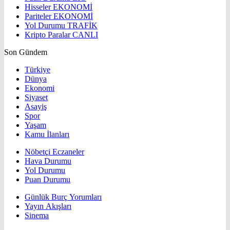
Hisseler
EKONOMİ
Pariteler
EKONOMİ
Yol Durumu
TRAFİK
Kripto Paralar
CANLI
Son Gündem
Türkiye
Dünya
Ekonomi
Siyaset
Asayiş
Spor
Yaşam
Kamu İlanları
Nöbetçi Eczaneler
Hava Durumu
Yol Durumu
Puan Durumu
Günlük Burç Yorumları
Yayın Akışları
Sinema