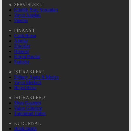
SERVİSLER 2
Günlük Burç Yorumları
Yayın Akışları
Sinema
FİNANSİF
Canlı Borsa
Altınlar
Dövizler
Hisseler
Kripto Paralar
Pariteler
İŞTİRAKLER 1
Dijitary Ajans & Medya
Yayın Merkezi
Hepsi Hisse
İŞTİRAKLER 2
Sivas Gazetesi
Yakın Gündem
Toplumsal Haber
KURUMSAL
Hakkımızda