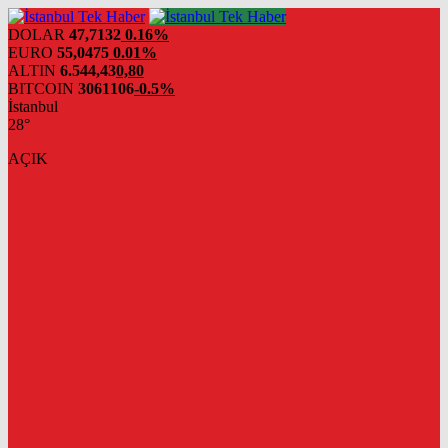
DOLAR
47,7132
0.16%
EURO
55,0475
0.01%
ALTIN
6.544,43
0,80
BITCOIN
3061106
-0.5%
İstanbul
28°
AÇIK