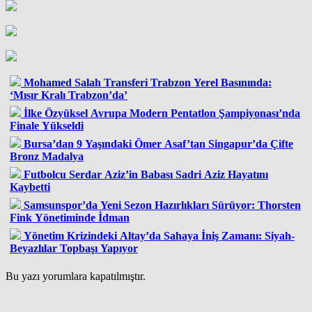
Mohamed Salah Transferi Trabzon Yerel Basınında:
‘Mısır Kralı Trabzon’da’
İlke Özyüksel Avrupa Modern Pentatlon Şampiyonası’nda
Finale Yükseldi
Bursa’dan 9 Yaşındaki Ömer Asaf’tan Singapur’da Çifte
Bronz Madalya
Futbolcu Serdar Aziz’in Babası Sadri Aziz Hayatını
Kaybetti
Samsunspor’da Yeni Sezon Hazırlıkları Sürüyor: Thorsten
Fink Yönetiminde İdman
Yönetim Krizindeki Altay’da Sahaya İniş Zamanı: Siyah-
Beyazlılar Topbaşı Yapıyor
Bu yazı yorumlara kapatılmıştır.