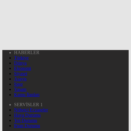
HABERLER
Türkiye
Dünya
Ekonomi
Siyaset
Asayiş
Spor
Yaşam
Kamu İlanları
SERVİSLER 1
Nöbetçi Eczaneler
Hava Durumu
Yol Durumu
Puan Durumu