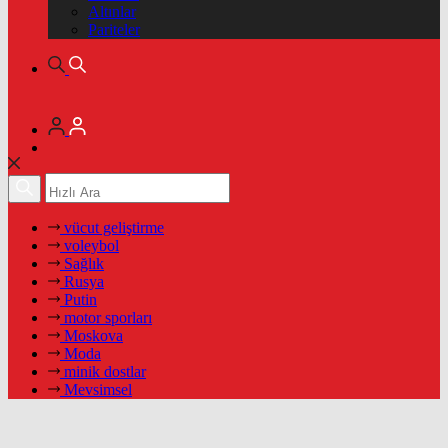
Altınlar
Pariteler
vücut geliştirme
voleybol
Sağlık
Rusya
Putin
motor sporları
Moskova
Moda
minik dostlar
Mevsimsel