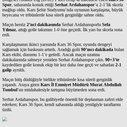
Spor
, sahasında konuk ettiği
Serhat Ardahanspor
’a 2-1’lik skorla
mağlup oldu. Kars Şehir Stadyumu’nda oynanan karşılaşma, büyük
heyecana ve tribünlerde kısa süreli gerginliğe sahne oldu.
Maçın henüz
2’nci dakikasında
Serhat Ardahansporlu
Sefa
Yılmaz
, attığı golle takımını 1-0 öne geçirdi. İlk yarı bu skorla sona
erdi.
Karşılaşmanın ikinci yarısında Kars 36 Spor, oyunda dengeyi
sağlamak için baskısını artırdı. Aradığı golü
90’ıncı dakikada
bulan
Kars ekibi, durumu 1-1’e getirdi. Ancak maçın uzatma
dakikalarında sahneye yeniden Serhat Ardahanspor çıktı.
90+3’te
kaydedilen golle konuk ekip bir kez daha öne geçti ve sahadan
2-1
galip
ayrıldı.
Maçın bitiş düdüğüyle birlikte tribünlerde kısa süreli gerginlik
yaşandı. Araya giren
Kars İl Emniyet Müdürü Murat Abdullah
Tombul
’un müdahalesiyle tartışma büyümeden sona erdi.
Serhat Ardahanspor, bu galibiyetle önemli bir deplasman zaferi elde
ederken; Kars 36 Spor, kendi sahasında aldığı yenilgiyle taraftarını
üzdü.