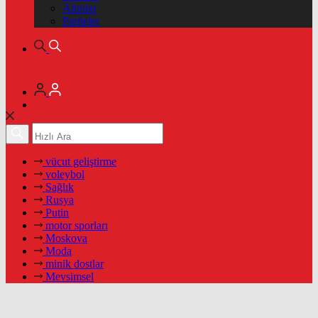
Altınlar
Pariteler
vücut geliştirme
voleybol
Sağlık
Rusya
Putin
motor sporları
Moskova
Moda
minik dostlar
Mevsimsel