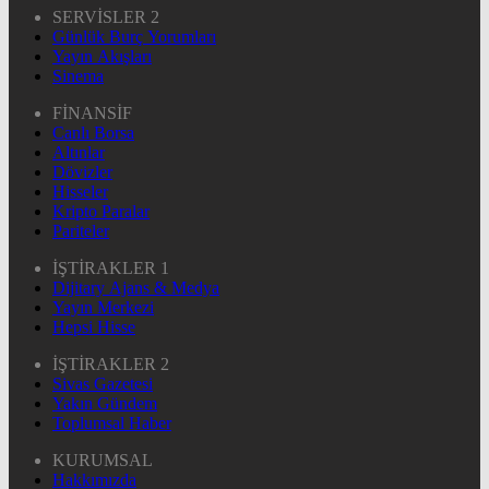
SERVİSLER 2
Günlük Burç Yorumları
Yayın Akışları
Sinema
FİNANSİF
Canlı Borsa
Altınlar
Dövizler
Hisseler
Kripto Paralar
Pariteler
İŞTİRAKLER 1
Dijitary Ajans & Medya
Yayın Merkezi
Hepsi Hisse
İŞTİRAKLER 2
Sivas Gazetesi
Yakın Gündem
Toplumsal Haber
KURUMSAL
Hakkımızda