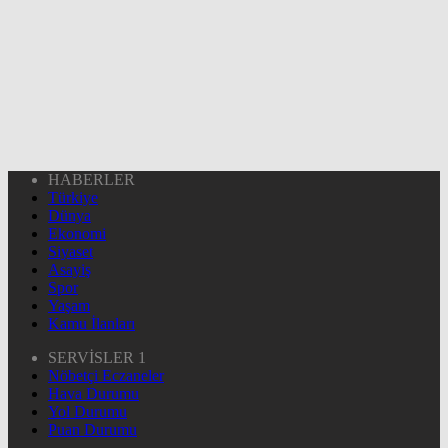
HABERLER
Türkiye
Dünya
Ekonomi
Siyaset
Asayiş
Spor
Yaşam
Kamu İlanları
SERVİSLER 1
Nöbetçi Eczaneler
Hava Durumu
Yol Durumu
Puan Durumu