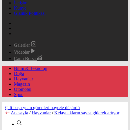
İletişim
Künye
Gizlilik Politikası
Galeriler
Videolar
Canlı Borsa
Bilim & Teknoloji
Doğa
Hayvanlar
Magazin
Otomobil
Spor
Çift başlı yılan görenleri hayrete düşürdü
Anasayfa
/
Hayvanlar
/
Kelaynakların sayısı giderek artıyor