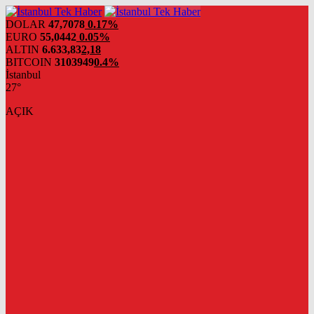
DOLAR
47,7078
0.17%
EURO
55,0442
0.05%
ALTIN
6.633,83
2,18
BITCOIN
3103949
0.4%
İstanbul
27°
AÇIK