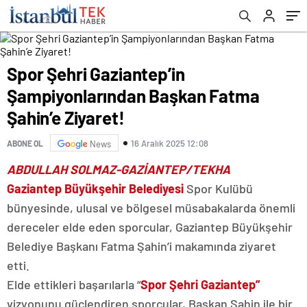
Spor Şehri Gaziantep’in
Şampiyonlarından Başkan Fatma
Şahin’e Ziyaret!
16 Aralık 2025 12:08
ABONE OL
News
ABDULLAH SOLMAZ-GAZİANTEP/TEKHA
Gaziantep Büyükşehir Belediyesi
Spor Kulübü
bünyesinde, ulusal ve bölgesel müsabakalarda önemli
dereceler elde eden sporcular, Gaziantep Büyükşehir
Belediye Başkanı Fatma Şahin’i makamında ziyaret
etti.
Elde ettikleri başarılarla “
Spor Şehri Gaziantep”
vizyonunu güçlendiren sporcular, Başkan Şahin ile bir