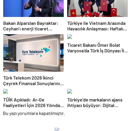
Bakan Alparslan Bayraktar:
Türkiye ile Vietnam Arasında
Ceyhan’ı enerji ticaret
Havacılık Anlaşması: Haftalık
merkezi yapacağız
Sefer Sayısı 42’ye Yükseldi
Ticaret Bakanı Ömer Bolat
Varşova’da Türk İş Dünyası İle
Buluştu: Ticaret Hacmi 12,5
Milyar Dolara Ulaştı
Türk Telekom 2026 İkinci
Çeyrek Finansal Sonuçlarını
Açıkladı: Yarı Yıl Geliri 142
Milyar TL’yi Aştı
TÜİK Açıkladı: Ar-Ge
Türkiye’de markaların ajans
Faaliyetleri İçin 2026 Yılında
ihtiyacı büyüyor: Dijital
308 Milyar Lira Tahsis Edildi
reklam yatırımları 158 milyar
Bu yazı yorumlara kapatılmıştır.
TL’yi aştı