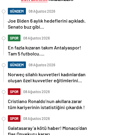
GÜNDEM
08 Ağustos 2026
Joe Biden 6 aylık hedeflerini açıkladı.
Senato buz gibi…
SPOR
08 Ağustos 2026
En fazla kızaran takım Antalyaspor!
Tam 5 futbolcu….
GÜNDEM
08 Ağustos 2026
Norweç silahlı kuvvetleri kadınlardan
oluşan özel kuvvetler eğitimlerini
başlattı.
SPOR
08 Ağustos 2026
Cristiano Ronaldo’nun akıllara zarar
tüm kariyerinin istatistiğini çıkardık !
SPOR
08 Ağustos 2026
Galatasaray’a kötü haber! Monaco’dan
flaş Onyekuru kararı.