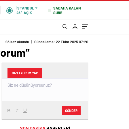
SABAHA KALAN
İSTANBUL
SÜRE
28°
AÇIK
98 kez okundu
|
Güncelleme: 22 Ekim 2025 07:20
yorum”
HIZLI YORUM YAP
GÖNDER
SON DAKİKA
HABERLERİ