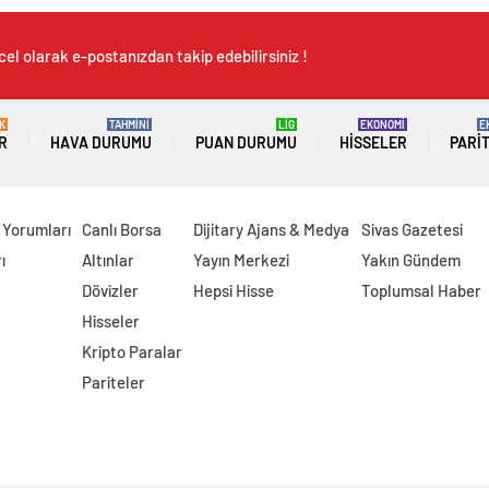
el olarak e-postanızdan takip edebilirsiniz !
K
TAHMİNİ
LİG
EKONOMİ
E
R
HAVA DURUMU
PUAN DURUMU
HISSELER
PARI
 Yorumları
Canlı Borsa
Dijitary Ajans & Medya
Sivas Gazetesi
ı
Altınlar
Yayın Merkezi
Yakın Gündem
Dövizler
Hepsi Hisse
Toplumsal Haber
Hisseler
Kripto Paralar
Pariteler