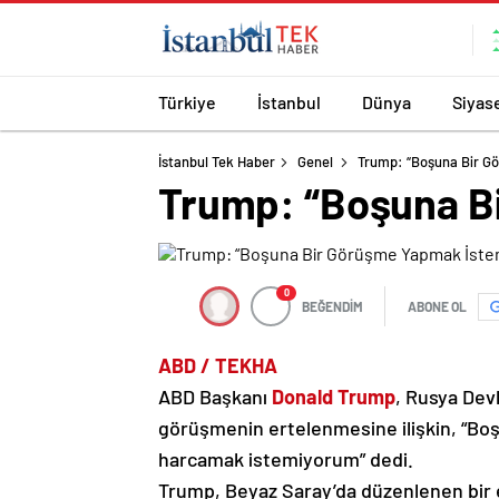
Türkiye
İstanbul
Dünya
Siyas
İstanbul Tek Haber
Genel
Trump: “Boşuna Bir G
Trump: “Boşuna B
0
BEĞENDİM
ABONE OL
ABD / TEKHA
ABD Başkanı
Donald Trump
, Rusya Dev
görüşmenin ertelenmesine ilişkin, “B
harcamak istemiyorum” dedi.
Trump, Beyaz Saray’da düzenlenen bir et