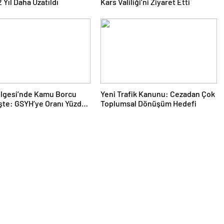
 Yıl Daha Uzatıldı
Kars Valiliği’ni Ziyaret Etti
ölgesi’nde Kamu Borcu
Yeni Trafik Kanunu: Cezadan Çok
şte: GSYH’ye Oranı Yüzde
Toplumsal Dönüşüm Hedefi
Ulaştı