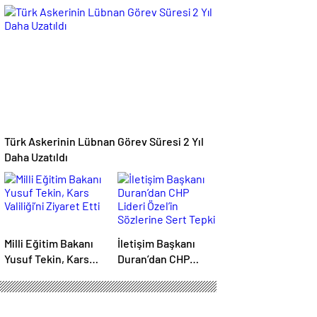
İstemiyorum”
Anlaşma: İşbirliği
Güçleniyor
Türk Askerinin Lübnan Görev Süresi 2 Yıl
Daha Uzatıldı
Milli Eğitim Bakanı
İletişim Başkanı
Yusuf Tekin, Kars
Duran’dan CHP
Valiliği’ni Ziyaret
Lideri Özel’in
Etti
Sözlerine Sert Tepki