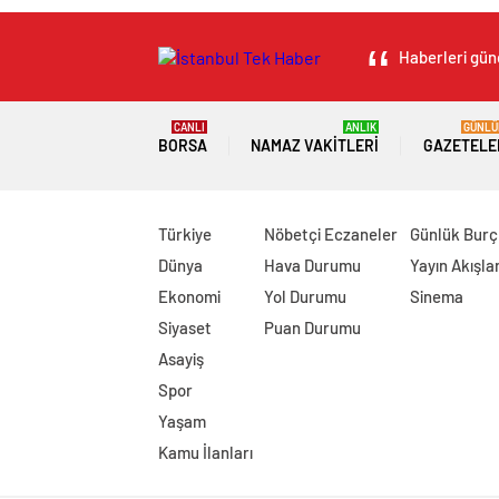
Haberleri günc
CANLI
ANLIK
GÜNLÜ
BORSA
NAMAZ VAKITLERI
GAZETELE
Türkiye
Nöbetçi Eczaneler
Günlük Burç
Dünya
Hava Durumu
Yayın Akışlar
Ekonomi
Yol Durumu
Sinema
Siyaset
Puan Durumu
Asayiş
Spor
Yaşam
Kamu İlanları