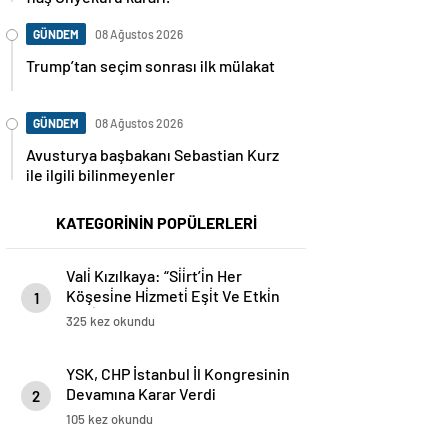
GÜNDEM
08 Ağustos 2026
Trump’tan seçim sonrası ilk mülakat
GÜNDEM
08 Ağustos 2026
Avusturya başbakanı Sebastian Kurz
ile ilgili bilinmeyenler
KATEGORİNİN POPÜLERLERİ
Vali̇ Kızılkaya: “Si̇i̇rt’i̇n Her
Köşesi̇ne Hi̇zmeti̇ Eşi̇t Ve Etki̇n
1
Şeki̇lde Ulaştıracağiz”
325 kez okundu
YSK, CHP İstanbul İl Kongresinin
Devamına Karar Verdi
2
105 kez okundu