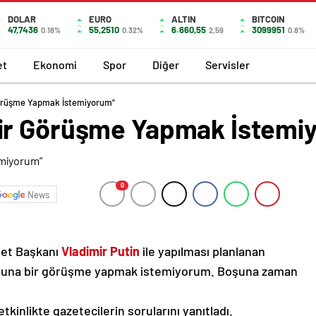
DOLAR
EURO
ALTIN
BITCOIN
47,7436
55,2510
6.660,55
3099951
0.18%
0.32%
2,59
0.8%
et
Ekonomi
Spor
Diğer
Servisler
örüşme Yapmak İstemiyorum”
ir Görüşme Yapmak İstemi
0
News
let Başkanı
Vladimir Putin
ile yapılması planlanan
oşuna bir görüşme yapmak istemiyorum. Boşuna zaman
kinlikte gazetecilerin sorularını yanıtladı.