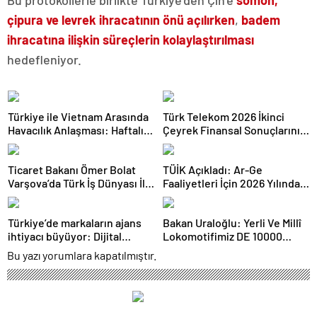
Bu protokollerle birlikte Türkiye’den Çin’e
somon,
çipura ve levrek ihracatının önü açılırken
,
badem
ihracatına ilişkin süreçlerin kolaylaştırılması
hedefleniyor.
Türkiye ile Vietnam Arasında
Türk Telekom 2026 İkinci
Havacılık Anlaşması: Haftalık
Çeyrek Finansal Sonuçlarını
Sefer Sayısı 42’ye Yükseldi
Açıkladı: Yarı Yıl Geliri 142
Milyar TL’yi Aştı
Ticaret Bakanı Ömer Bolat
TÜİK Açıkladı: Ar-Ge
Varşova’da Türk İş Dünyası İle
Faaliyetleri İçin 2026 Yılında
Buluştu: Ticaret Hacmi 12,5
308 Milyar Lira Tahsis Edildi
Milyar Dolara Ulaştı
Türkiye’de markaların ajans
Bakan Uraloğlu: Yerli Ve Millî
ihtiyacı büyüyor: Dijital
Lokomotifimiz DE 10000
reklam yatırımları 158 milyar
Tanzanya’ya İhraç Edildi
Bu yazı yorumlara kapatılmıştır.
TL’yi aştı