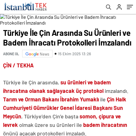
Türkiye İle Çin Arasında Su Ürünleri ve
Badem İhracatı Protokolleri İmzalandı
15 Ekim 2025 13:26
ABONE OL
News
ÇİN / TEKHA
Türkiye ile Çin arasında,
su ürünleri ve badem
ihracatına olanak sağlayacak üç protokol
imzalandı.
Tarım ve Orman Bakanı İbrahim Yumaklı
ile
Çin Halk
Cumhuriyeti Gümrükler Genel İdaresi Başkanı Sun
Meycün
, Türkiye’den Çin’e başta
somon, çipura ve
levrek
olmak üzere su ürünleri ile
badem ihracatının
önünü açacak protokolleri imzaladı.