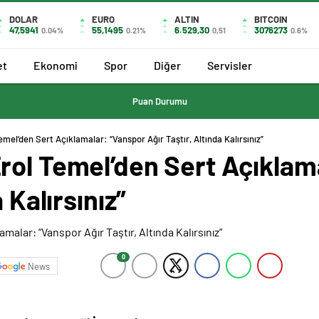
DOLAR
EURO
ALTIN
BITCOIN
47,5941
55,1495
6.529,30
3076273
0.04%
0.21%
0,51
0.6%
et
Ekonomi
Spor
Diğer
Servisler
Puan Durumu
mel’den Sert Açıklamalar: “Vanspor Ağır Taştır, Altında Kalırsınız”
rol Temel’den Sert Açıklam
 Kalırsınız”
0
News