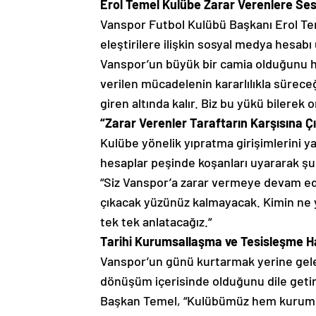
Erol Temel Kulübe Zarar Verenlere Ses
Vanspor Futbol Kulübü Başkanı Erol Te
eleştirilere ilişkin sosyal medya hesa
Vanspor’un büyük bir camia olduğunu h
verilen mücadelenin kararlılıkla süreceğ
giren altında kalır.
Biz bu yükü bilerek o
“Zarar Verenler Taraftarın Karşısına
Kulübe yönelik yıpratma girişimlerini ya
hesaplar peşinde koşanları uyararak şu 
“Siz Vanspor’a zarar vermeye devam edin
çıkacak yüzünüz kalmayacak.
Kimin ne y
tek tek anlatacağız.
“
Tarihi Kurumsallaşma ve Tesisleşme H
Vanspor’un günü kurtarmak yerine gele
dönüşüm içerisinde olduğunu dile getir
Başkan Temel,
“Kulübümüz hem kurumsa