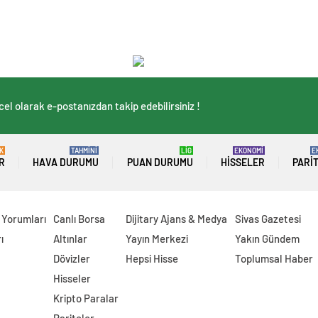
el olarak e-postanızdan takip edebilirsiniz !
K
TAHMİNİ
LİG
EKONOMİ
E
R
HAVA DURUMU
PUAN DURUMU
HISSELER
PARI
 Yorumları
Canlı Borsa
Dijitary Ajans & Medya
Sivas Gazetesi
ı
Altınlar
Yayın Merkezi
Yakın Gündem
Dövizler
Hepsi Hisse
Toplumsal Haber
Hisseler
Kripto Paralar