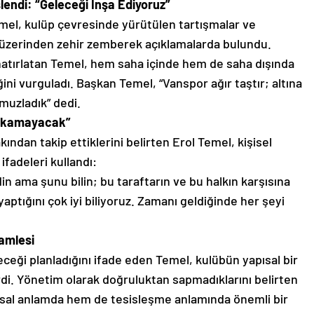
lendi: “Geleceği İnşa Ediyoruz”
mel,
kulüp çevresinde yürütülen tartışmalar ve
bı üzerinden zehir zemberek açıklamalarda bulundu.
atırlatan Temel,
hem saha içinde hem de saha dışında
ini vurguladı.
Başkan Temel,
“Vanspor ağır taştır; altına
muzladık” dedi.
 Çıkamayacak”
kından takip ettiklerini belirten Erol Temel,
kişisel
ifadeleri kullandı:
 ama şunu bilin; bu taraftarın ve bu halkın karşısına
aptığını çok iyi biliyoruz.
Zamanı geldiğinde her şeyi
amlesi
ceği planladığını ifade eden Temel,
kulübün yapısal bir
di.
Yönetim olarak doğruluktan sapmadıklarını belirten
l anlamda hem de tesisleşme anlamında önemli bir