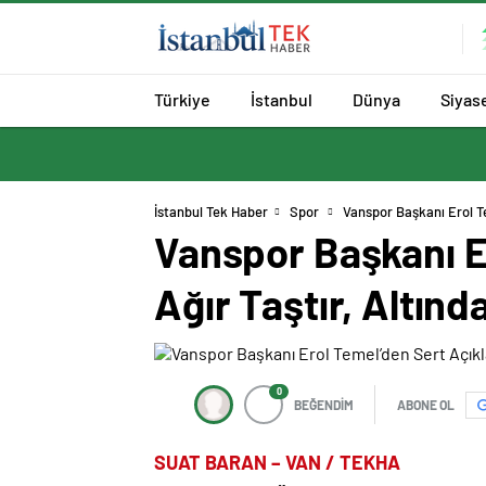
Türkiye
İstanbul
Dünya
Siyas
İstanbul Tek Haber
Spor
Vanspor Başkanı Erol Te
Vanspor Başkanı E
Ağır Taştır, Altında
0
BEĞENDİM
ABONE OL
SUAT BARAN – VAN / TEKHA