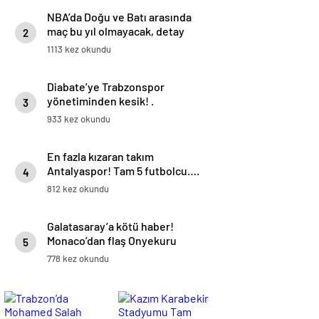
NBA’da Doğu ve Batı arasında
maç bu yıl olmayacak, detay
2
haberimizde.
1113 kez okundu
Diabate’ye Trabzonspor
yönetiminden kesik! .
3
933 kez okundu
En fazla kızaran takım
Antalyaspor! Tam 5 futbolcu….
4
812 kez okundu
Galatasaray’a kötü haber!
Monaco’dan flaş Onyekuru
5
kararı.
778 kez okundu