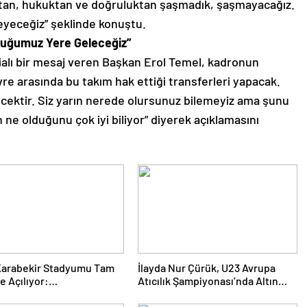
tan,
hukuktan ve doğruluktan şaşmadık,
şaşmayacağız.
meyeceğiz” şeklinde konuştu.
lduğumuz Yere Geleceğiz”
ialı bir mesaj veren Başkan Erol Temel,
kadronun
re arasında bu takım hak ettiği transferleri yapacak.
cektir.
Siz yarın nerede olursunuz bilemeyiz ama şunu
 ne olduğunu çok iyi biliyor” diyerek açıklamasını
Karabekir Stadyumu Tam
İlayda Nur Çürük, U23 Avrupa
e Açılıyor:
Atıcılık Şampiyonası’nda Altın
mspor’un İlk Konuğu
Madalya Kazandı
aray