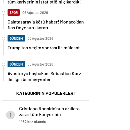
tüm kariyerinin istatistiğini çıkardık !
SPOR
06 Ağustos 2026
Galatasaray’a kötü haber! Monaco’dan
flaş Onyekuru kararı.
GÜNDEM
06 Ağustos 2026
Trump’tan seçim sonrası ilk mülakat
GÜNDEM
06 Ağustos 2026
Avusturya başbakanı Sebastian Kurz
ile ilgili bilinmeyenler
KATEGORİNİN POPÜLERLERİ
Cristiano Ronaldo’nun akıllara
zarar tüm kariyerinin
1
istatistiğini çıkardık !
1487 kez okundu