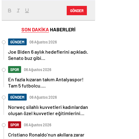
GÖNDER
SON DAKİKA
HABERLERİ
GÜNDEM
06 Ağustos 2026
Joe Biden 6 aylık hedeflerini açıkladı.
Senato buz gibi…
SPOR
06 Ağustos 2026
En fazla kızaran takım Antalyaspor!
Tam 5 futbolcu….
GÜNDEM
06 Ağustos 2026
Norweç silahlı kuvvetleri kadınlardan
oluşan özel kuvvetler eğitimlerini
başlattı.
SPOR
06 Ağustos 2026
Cristiano Ronaldo’nun akıllara zarar