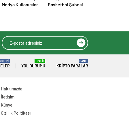
Medya Kullanıcıları
Basketbol Şubesi
Hakkında Suç
İçin ‘Can Suyu’
Duyurusunda
Kampanyası
Bulundu
Başlatıldı: İlk
Destek Folkart’tan
KONOMİ
TRAFİK
CANLI
TELER
YOL DURUMU
KRIPTO PARALAR
Hakkımızda
İletişim
Künye
Gizlilik Politikası