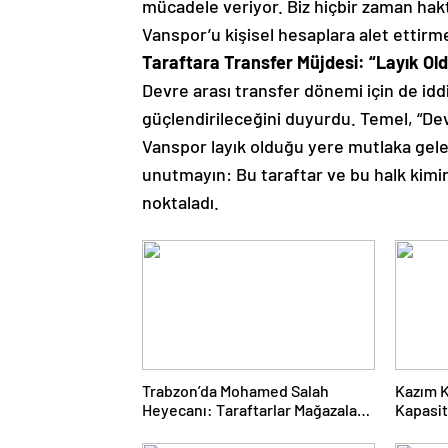
mücadele veriyor.
Biz hiçbir zaman hak
Vanspor’u kişisel hesaplara alet ettir
Taraftara Transfer Müjdesi: “Layık O
Devre arası transfer dönemi için de idd
güçlendirileceğini duyurdu.
Temel,
“Dev
Vanspor layık olduğu yere mutlaka gele
unutmayın:
Bu taraftar ve bu halk kimin
noktaladı.
Trabzon’da Mohamed Salah
Kazım 
Heyecanı: Taraftarlar Mağazalara
Kapasit
Akın Etti
Erzuru
Galatas