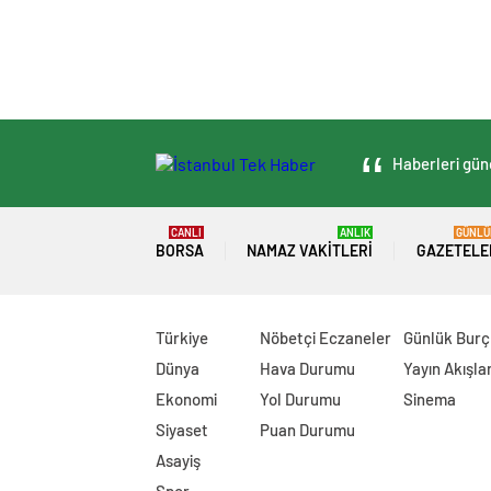
Haberleri günc
CANLI
ANLIK
GÜNLÜ
BORSA
NAMAZ VAKITLERI
GAZETELE
Türkiye
Nöbetçi Eczaneler
Günlük Burç
Dünya
Hava Durumu
Yayın Akışlar
Ekonomi
Yol Durumu
Sinema
Siyaset
Puan Durumu
Asayiş