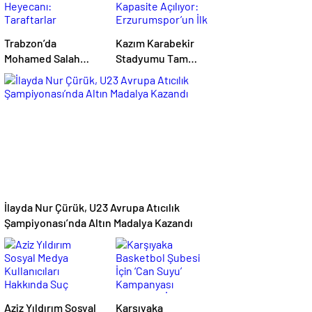
Trabzon’da
Kazım Karabekir
Mohamed Salah
Stadyumu Tam
Heyecanı:
Kapasite Açılıyor:
Taraftarlar
Erzurumspor’un İlk
Mağazalara Akın Etti
Konuğu Galatasaray
İlayda Nur Çürük, U23 Avrupa Atıcılık
Şampiyonası’nda Altın Madalya Kazandı
Aziz Yıldırım Sosyal
Karşıyaka