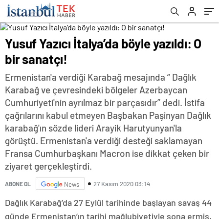
Yusuf Yazıcı İtalya’da böyle yazıldı: O
bir sanatçı!
Ermenistan'a verdiği Karabağ mesajında “ Dağlık
Karabağ ve çevresindeki bölgeler Azerbaycan
Cumhuriyeti'nin ayrılmaz bir parçasıdır” dedi. İstifa
çağrılarını kabul etmeyen Başbakan Paşinyan Dağlık
karabağ'ın sözde lideri Arayik Harutyunyan'la
görüştü. Ermenistan'a verdiği desteği saklamayan
Fransa Cumhurbaşkanı Macron ise dikkat çeken bir
ziyaret gerçekleştirdi.
27 Kasım 2020 03:14
ABONE OL
News
Dağlık Karabağ’da 27 Eylül tarihinde başlayan savaş 44
günde Ermenistan’ın tarihi mağlubiyetiyle sona ermiş,