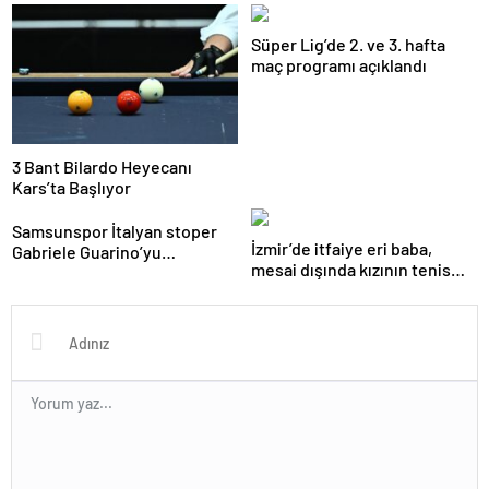
Çağrı: “Kulüplerimiz Kapanma
Göreve Başladı
Noktasında”
Süper Lig’de 2. ve 3. hafta
maç programı açıklandı
3 Bant Bilardo Heyecanı
Kars’ta Başlıyor
Samsunspor İtalyan stoper
İzmir’de itfaiye eri baba,
Gabriele Guarino’yu
mesai dışında kızının tenis
kadrosuna kattı
antrenörlüğünü yapıyor