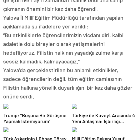
geliştirirken aynı zamanda insanlık onuruna sahip
çıkmanın önemini bir kez daha öğrendi.
Yalova İl Millî Eğitim Müdürlüğü tarafından yapılan
açıklamada şu ifadelere yer verildi:
“Bu etkinliklerle öğrencilerimizin vicdanı diri, kalbi
adaletle dolu bireyler olarak yetişmelerini
hedefliyoruz. Filistin halkının yaşadığı zulme karşı
sessiz kalmadık, kalmayacağız.”
Yalova’da gerçekleştirilen bu anlamlı etkinlikler,
sadece öğrencilerin değil, tüm eğitim camiasının
Filistin halkına yönelik duyarlılığını bir kez daha gözler
önüne serdi.
Trump: “Boşuna Bir Görüşme
Türkiye ile Kuveyt Arasında 4
Yapmak İstemiyorum”
Yeni Anlaşma: İşbirliği
Güçleniyor
Türk Askerinin Lübnan Görev
Milli Eğitim Bakanı Yusuf