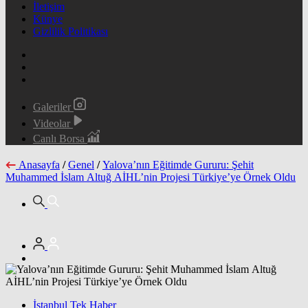
İletişim
Künye
Gizlilik Politikası
Galeriler
Videolar
Canlı Borsa
Anasayfa
/
Genel
/
Yalova’nın Eğitimde Gururu: Şehit
Muhammed İslam Altuğ AİHL’nin Projesi Türkiye’ye Örnek Oldu
İstanbul Tek Haber