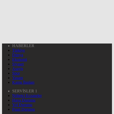
HABERLER
Türkiye
Dünya
Ekonomi
Siyaset
Asayiş
Spor
Yaşam
Kamu İlanları
SERVİSLER 1
Nöbetçi Eczaneler
Hava Durumu
Yol Durumu
Puan Durumu