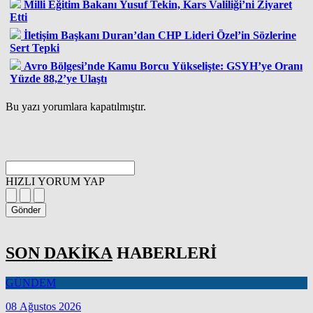
Milli Eğitim Bakanı Yusuf Tekin, Kars Valiliği’ni Ziyaret
Etti
İletişim Başkanı Duran’dan CHP Lideri Özel’in Sözlerine
Sert Tepki
Avro Bölgesi’nde Kamu Borcu Yükselişte: GSYH’ye Oranı
Yüzde 88,2’ye Ulaştı
Bu yazı yorumlara kapatılmıştır.
HIZLI YORUM YAP
Gönder
SON DAKİKA
HABERLERİ
GÜNDEM
08 Ağustos 2026