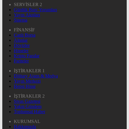
SERVİSLER 2
Günlük Burç Yorumları
Yayın Akışları
Sinema
FİNANSİF
Canlı Borsa
Altınlar
Dövizler
Hisseler
Kripto Paralar
Pariteler
İŞTİRAKLER 1
Dijitary Ajans & Medya
Yayın Merkezi
Hepsi Hisse
İŞTİRAKLER 2
Sivas Gazetesi
Yakın Gündem
Toplumsal Haber
KURUMSAL
Hakkımızda