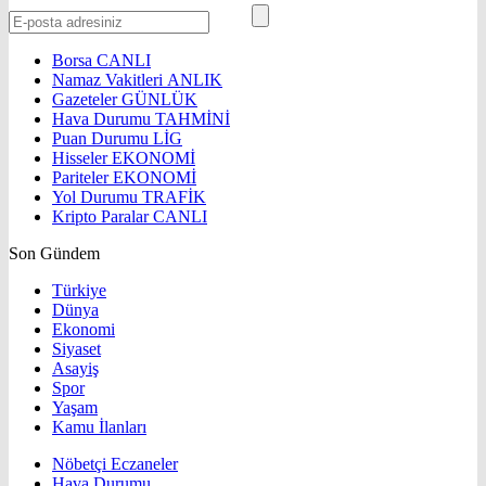
Borsa
CANLI
Namaz Vakitleri
ANLIK
Gazeteler
GÜNLÜK
Hava Durumu
TAHMİNİ
Puan Durumu
LİG
Hisseler
EKONOMİ
Pariteler
EKONOMİ
Yol Durumu
TRAFİK
Kripto Paralar
CANLI
Son Gündem
Türkiye
Dünya
Ekonomi
Siyaset
Asayiş
Spor
Yaşam
Kamu İlanları
Nöbetçi Eczaneler
Hava Durumu