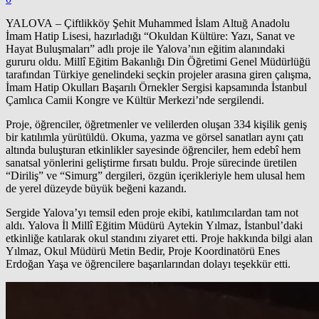
YALOVA – Çiftlikköy Şehit Muhammed İslam Altuğ Anadolu
İmam Hatip Lisesi, hazırladığı “Okuldan Kültüre: Yazı, Sanat ve
Hayat Buluşmaları” adlı proje ile Yalova’nın eğitim alanındaki
gururu oldu. Millî Eğitim Bakanlığı Din Öğretimi Genel Müdürlüğü
tarafından Türkiye genelindeki seçkin projeler arasına giren çalışma,
İmam Hatip Okulları Başarılı Örnekler Sergisi kapsamında İstanbul
Çamlıca Camii Kongre ve Kültür Merkezi’nde sergilendi.
Proje, öğrenciler, öğretmenler ve velilerden oluşan 334 kişilik geniş
bir katılımla yürütüldü. Okuma, yazma ve görsel sanatları aynı çatı
altında buluşturan etkinlikler sayesinde öğrenciler, hem edebî hem
sanatsal yönlerini geliştirme fırsatı buldu. Proje sürecinde üretilen
“Diriliş” ve “Simurg” dergileri, özgün içerikleriyle hem ulusal hem
de yerel düzeyde büyük beğeni kazandı.
Sergide Yalova’yı temsil eden proje ekibi, katılımcılardan tam not
aldı. Yalova İl Millî Eğitim Müdürü Aytekin Yılmaz, İstanbul’daki
etkinliğe katılarak okul standını ziyaret etti. Proje hakkında bilgi alan
Yılmaz, Okul Müdürü Metin Bedir, Proje Koordinatörü Enes
Erdoğan Yaşa ve öğrencilere başarılarından dolayı teşekkür etti.