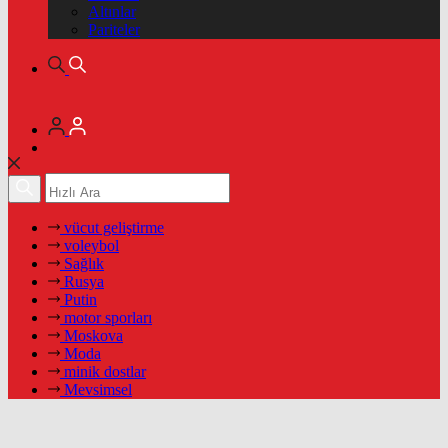
Altınlar
Pariteler
vücut geliştirme
voleybol
Sağlık
Rusya
Putin
motor sporları
Moskova
Moda
minik dostlar
Mevsimsel