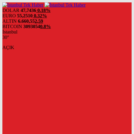
DOLAR
47,7436
0.18%
EURO
55,2510
0.32%
ALTIN
6.660,55
2,59
BITCOIN
3093054
0.8%
İstanbul
30°
AÇIK