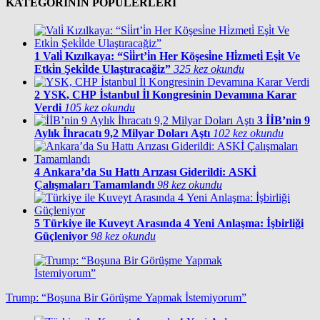
KATEGORİNİN POPÜLERLERİ
1
Vali̇ Kızılkaya: “Si̇i̇rt’i̇n Her Köşesi̇ne Hi̇zmeti̇ Eşi̇t Ve
Etki̇n Şeki̇lde Ulaştıracağiz”
325 kez okundu
2
YSK, CHP İstanbul İl Kongresinin Devamına Karar
Verdi
105 kez okundu
3
İİB’nin 9
Aylık İhracatı 9,2 Milyar Doları Aştı
102 kez okundu
4
Ankara’da Su Hattı Arızası Giderildi: ASKİ
Çalışmaları Tamamlandı
98 kez okundu
5
Türkiye ile Kuveyt Arasında 4 Yeni Anlaşma: İşbirliği
Güçleniyor
98 kez okundu
Trump: “Boşuna Bir Görüşme Yapmak İstemiyorum”