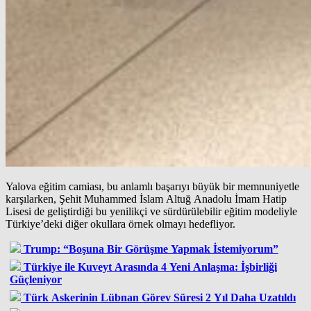
Yalova eğitim camiası, bu anlamlı başarıyı büyük bir memnuniyetle
karşılarken, Şehit Muhammed İslam Altuğ Anadolu İmam Hatip
Lisesi de geliştirdiği bu yenilikçi ve sürdürülebilir eğitim modeliyle
Türkiye’deki diğer okullara örnek olmayı hedefliyor.
Trump: “Boşuna Bir Görüşme Yapmak İstemiyorum”
Türkiye ile Kuveyt Arasında 4 Yeni Anlaşma: İşbirliği
Güçleniyor
Türk Askerinin Lübnan Görev Süresi 2 Yıl Daha Uzatıldı